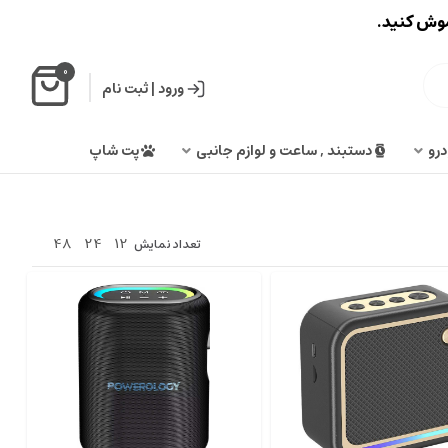
اموش کنید.
0
ورود
|
ثبت نام
درو
دستبند , ساعت و لوازم جانبی
پت شاپ
48
24
12
تعداد نمایش