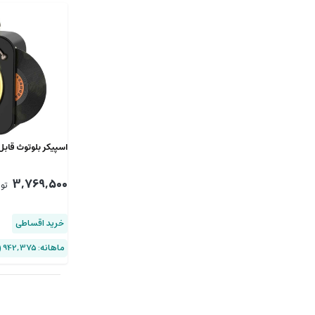
اسپیکر بلوتوث قابل حمل
3,769,500
تو
خرید اقساطی
ماهانه: 942,375 (۴ قسط)