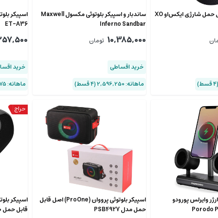
اسپیکر بلوتوثی قابل حمل شارژی ایکس‌او XO
ساندبار و اسپیکر بلوتوثی مکسول Maxwell
ET-A36
Inferno Sandbar
257,500
10,385,000
ان
تومان
خرید اقساطی
خرید اقسا
ماهانه: 2,596,250 (۴ قسط)
ماهانه: 564,375 (۴ قسط)
رژر وایرلس پورودو
اسپیکر بلوتوثی پرووان (ProOne) اصل قابل
Porodo 
حمل مدل PSB4927
قابل حمل 100 وات