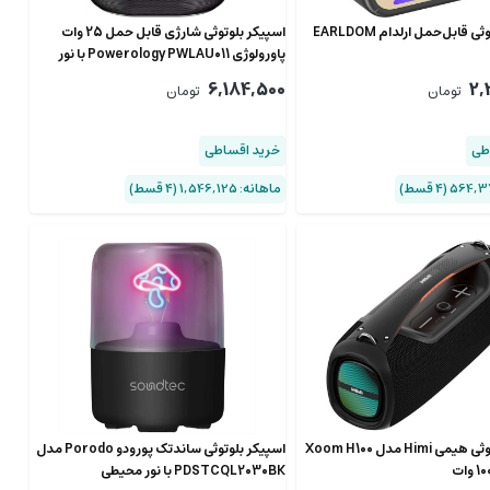
اسپیکر بلوتوثی قابل‌حمل ارلدام EARLDOM
اسپیکر بلوتوثی شارژی قابل حمل 25 وات
پاورولوژی Powerology PWLAU011 با نور
RGB
6,184,500
2,
تومان
تومان
طی
خرید اقساطی
ماهانه: 1,546,125 (۴ قسط)
اسپیکر بلوتوثی هیمی Himi مدل Xoom H100
اسپیکر بلوتوثی ساندتک پورودو Porodo مدل
PDSTCQL2030BK با نور محیطی