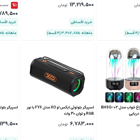
13,219,500
0,000
مان
تومان
%1
789,500
خرید اقساطی
خرید اقسا
ماهانه: 3,304,875 (۴ قسط)
ماهانه: 4,197,375 (۴ قسط)
اسپیکر بلوتوثی و چراغ خواب مدل BHSG-02
اسپیکر بلوتوثی ایکس او XO مدل F76 با نور
اسپیکر بلوتوثی ا
دریایی
RGB و توان 30 وات
139,500
6,783,000
ن
تومان