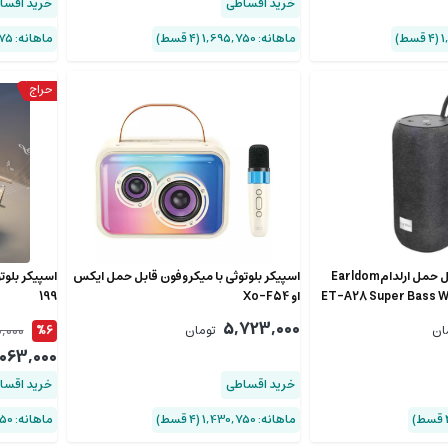
خرید اقساطی
خرید اقسا
ماهانه: 1,695,750 (۴ قسط)
ماهانه: 784,875 (۴ قسط)
اسپیکر بی سیم قابل حمل ارلدامEarldom
اسپیکر بلوتوثی با میکروفون قابل حمل ایکس
ET-A28 Super Bass W
او Xo-F54
199
5,723,000
,000
ان
تومان
%6
,063,000
خرید اقساطی
خرید اقسا
ماهانه: 1,430,750 (۴ قسط)
ماهانه: 515,750 (۴ قسط)