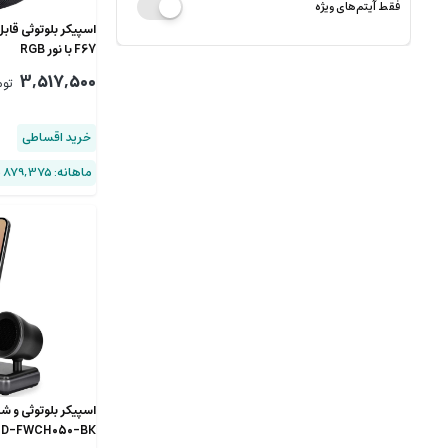
فقط آیتم‌های ویژه
F67 با نور RGB
3,517,500
توم
خرید اقساطی
ماهانه: 879,375 (۴ قسط)
اسپیکر بلوتوثی و شا
PD-FWCH050-BK