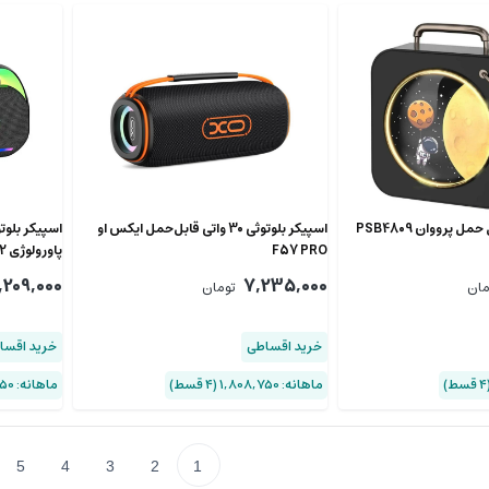
 پرووان PSB4809
اسپیکر بلوتوثی 30 واتی قابل‌حمل ایکس او
اسپیکر بلوت
F57 PRO
پاورولوژی PWLAU012
,209,000
7,235,000
مان
تومان
خرید اقساطی
خرید اقسا
ماهانه: 1,808,750 (۴ قسط)
ماهانه: 7,552,250 (۴ قسط)
5
4
3
2
1