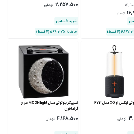
2,257,500
16,90
تومان
16,
تومان
طی
خرید اقساطی
ماهانه: 564,375 (۴ قسط)
یکس او XO مدل F73‎
اسپیکر بلوتوثی مدل MOON light طرح
گرامافون
4,168,500
3,
تومان
تومان