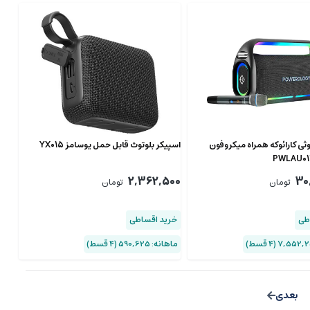
وثی کارائوکه همراه میکروفون
اسپیکر بلوتوث قابل حمل یوسامز YX015
2,362,500
30
تومان
تومان
طی
خرید اقساطی
ماهانه: 590,625 (۴ قسط)