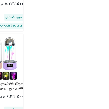
8,032,500
تو
خرید اقساطی
ماهانه: 2,008,125 (۴ قسط)
فانتزی طرح عروس 
6,142,500
توما