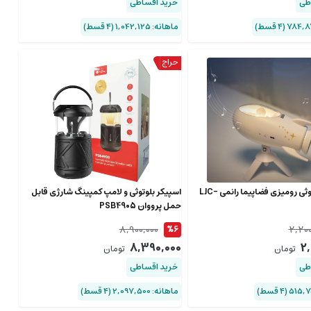
طی
خرید اقساطی
ماهانه: 1,042,125 (۴ قسط)
اسپیکر بلوتوثی رومیزی فضاپیما رانمی LJC-
اسپیکر بلوتوثی و لامپ کمپینگ شارژی قابل
حمل پرووان PSB4905
8,900,000
2,200
%6
8,390,000
2
تومان
تومان
طی
خرید اقساطی
ماهانه: 2,097,500 (۴ قسط)