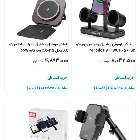
اسپیکر بلوتوثی و شارژر وایرلس پورودو
هولدر موبایل و شارژر وایرلس ایکس او
Porodo PD-FWCH050-BK
XO مدل CX035 سه کاره 15W
4,893,000
8,032,500
تومان
تومان
خرید اقساطی
خرید اقساطی
ماهانه: 2,008,125 (۴ قسط)
ماهانه: 1,223,250 (۴ قسط)