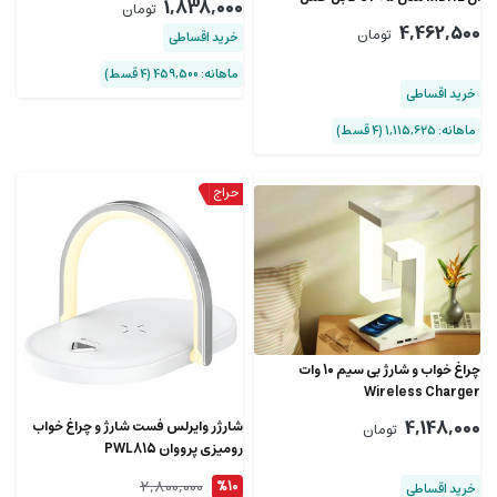
1,838,000
تومان
4,462,500
تومان
خرید اقساطی
ماهانه: 459,500 (۴ قسط)
خرید اقساطی
ماهانه: 1,115,625 (۴ قسط)
چراغ خواب و شارژ بی سیم 10 وات
Wireless Charger
4,148,000
شارژر وایرلس فست شارژ و چراغ خواب
تومان
رومیزی پرووان PWL815
2,800,000
%10
خرید اقساطی