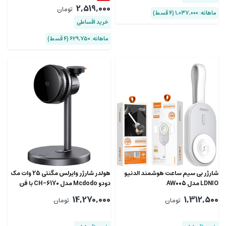
2,519,000
تومان
ماهانه: 1,037,000 (۴ قسط)
خرید اقساطی
ماهانه: 629,750 (۴ قسط)
شارژر بی سیم ساعت هوشمند الدنیو
هولدر شارژر وایرلس مگنتی 25 وات مک
LDNIO مدل AW005
دودو Mcdodo مدل CH-6170 با فن
14,270,000
1,312,500
تومان
تومان