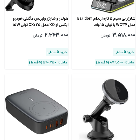
شارژر بی سیم 5 کاره ارلدام Earldom
هولدر و شارژر وایرلس مگنتی خودرو
مدل WC34 با توان 15 وات
ایکس او XO مدل CX025 توان 15W
2,363,000
3,518,000
تومان
تومان
خرید اقساطی
خرید اقساطی
ماهانه: 879,500 (۴ قسط)
ماهانه: 590,750 (۴ قسط)