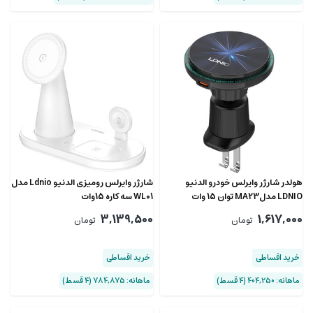
هولدر شارژر وایرلس خودرو الدنیو
شارژر وایرلس رومیزی الدنیو Ldnio مدل
LDNIO مدلMA23 توان 15 وات
WL01‎ سه کاره 15وات
3,139,500
1,617,000
تومان
تومان
خرید اقساطی
خرید اقساطی
ماهانه: 404,250 (۴ قسط)
ماهانه: 784,875 (۴ قسط)