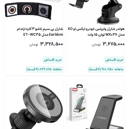
هولدر شارژر وایرلس خودرو ایکس او XO
شارژر بی سیم تاشو 3 کاره ارلدام
مدل WX036 توان 15 وات
Earldom مدل ET-WC35
3,328,500
3,675,000
تومان
تومان
خرید اقساطی
خرید اقساطی
ماهانه: 918,750 (۴ قسط)
ماهانه: 832,125 (۴ قسط)