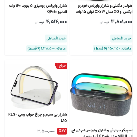
هولدر مگنتی و شارژر وایرلس خودرو
شارژر وایرلس رومیزی 5 پورت 140 وات
ایکس او XO مدل CX017 توان 15 وات
الدنیو Q4010
4,514,000
3,801,000
تومان
تومان
خرید اقساطی
خرید اقساطی
ماهانه: 950,250 (۴ قسط)
ماهانه: 1,128,500 (۴ قسط)
شارژر بی سیم و چراغ خواب رسی RLS-
L15
اسپیکر بلوتوثی و شارژر وایرلس ام دی اچ
3,500,000
%47
ال MDHL مدل S305 قابل حمل