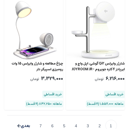
شارژر وایرلس Qi2 گوشی، اپل واچ و
چراغ مطالعه و شارژر وایرلس 15 وات
ایرپادز 4 کاره جویروم JOYROOM JR-
رومیزی اسپیکر دار
W23 با چراغ خواب
3,329,000
6,216,000
تومان
تومان
خرید اقساطی
خرید اقساطی
ماهانه: 1,554,000 (۴ قسط)
ماهانه: 832,250 (۴ قسط)
7
6
5
4
3
2
1