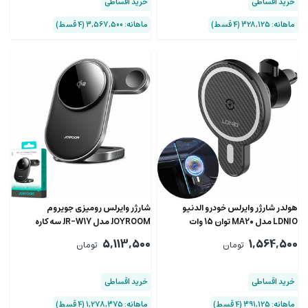
خرید اقساطی
خرید اقساطی
ماهانه: 328,125 (۴ قسط)
ماهانه: 3,567,500 (۴ قسط)
هولدر شارژر وایرلس خودرو الدنیو
شارژر وایرلس رومیزی جویروم
LDNIO مدل MA20‎ توان 15 وات
JOYROOM مدل JR-W17 سه کاره
5,113,500
1,564,500
تومان
تومان
خرید اقساطی
خرید اقساطی
ماهانه: 391,125 (۴ قسط)
ماهانه: 1,278,375 (۴ قسط)