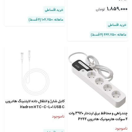
1,859,000
تومان
خرید اقساطی
ماهانه: 104,750 (۴ قسط)
خرید اقساطی
ماهانه: 464,750 (۴ قسط)
کابل شارژ و انتقال داده لایتنینگ هادرون
Hadron HTC-C-L01 USB C
Lightning Cable
چندراهی و محافظ برق ارت‌دار 3920 وات
ناموجود
4 سوکت هارمونیک هادرون P244
ناموجود