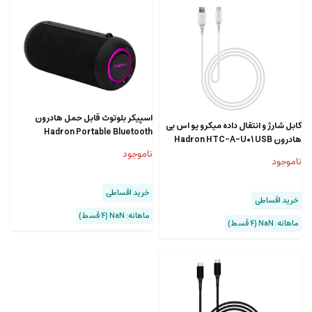
اسپیکر بلوتوث قابل حمل هادرون
کابل شارژ و انتقال داده میکرو یو اس بی
Hadron Portable Bluetooth
هادرون Hadron HTC-A-U01 USB
Speaker BTS115
Type A / MicroUSB
ناموجود
ناموجود
خرید اقساطی
خرید اقساطی
ماهانه: NaN (۴ قسط)
ماهانه: NaN (۴ قسط)