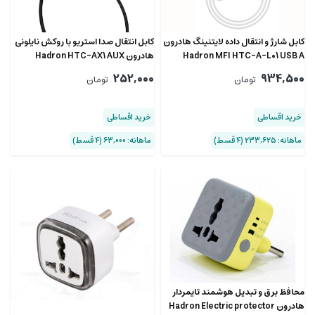
کابل شارژ و انتقال داده لایتنینگ هادرون
کابل انتقال صدا استریو با روکش نایلونی
Hadron MFI HTC-A-L01 USB A
هادرون Hadron HTC-AX1 AUX
Cable
Lightning Cable
252,000
934,500
تومان
تومان
خرید اقساطی
خرید اقساطی
ماهانه: 233,625 (۴ قسط)
ماهانه: 63,000 (۴ قسط)
محافظ برق و تبدیل هوشمند تایمر‌دار
هادرون Hadron Electric protector