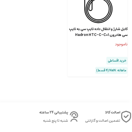
کابل شارژ و انتقال داده تایپ سی به تایپ
سی هادرون Hadron HTC-C-C01
USB Type C Cable
ناموجود
خرید اقساطی
ماهانه: NaN (۴ قسط)
اصالت کالا
پشتیبانی 24 ساعته
تضمین اصالت و گارانتی
شنبه تا پنج شنبه