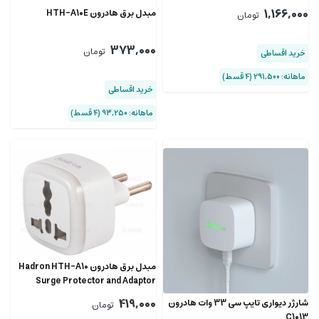
and smart switch with timer P103
1,166,000
مبدل برق هادرون HTH-A10E
تومان
373,000
تومان
خرید اقساطی
ماهانه: 291,500 (۴ قسط)
خرید اقساطی
ماهانه: 93,250 (۴ قسط)
مبدل برق هادرون Hadron HTH-A10
Surge Protector and Adaptor
419,000
شارژر دیواری تایپ سی 33 وات هادرون
تومان
C1013