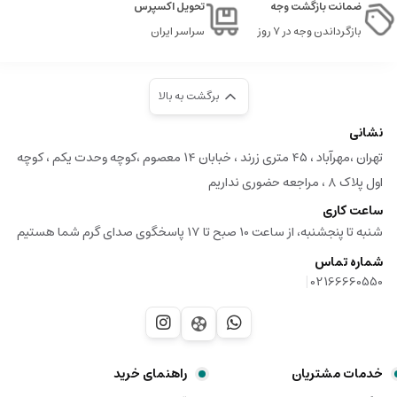
ضمانت بازگشت وجه
تحویل اکسپرس
بازگرداندن وجه در ۷ روز
سراسر ایران
برگشت به بالا
نشانی
تهران ،مهرآباد ، ۴۵ متری زرند ، خبابان ۱۴ معصوم ،کوچه وحدت یکم ، کوچه
اول پلاک ۸ ، مراجعه حضوری نداریم
ساعت کاری
شنبه تا پنجشنبه، از ساعت 10 صبح تا 17 پاسخگوی صدای گرم شما هستیم
شماره تماس
|
02166660550
خدمات مشتریان
راهنمای خرید