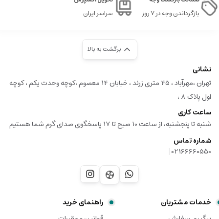
بازگرداندن وجه در ۷ روز
سراسر ایران
برگشت به بالا
نشانی
تهران ،مهرآباد ، ۴۵ متری زرند ، خبابان ۱۴ معصوم ،کوچه وحدت یکم ، کوچه
اول پلاک ۸ ،
ساعت کاری
شنبه تا پنجشنبه، از ساعت 10 صبح تا 17 پاسخگوی صدای گرم شما هستیم
شماره تماس
|
02166660550
خدمات مشتریان
راهنمای خرید
پیگیری سفارش
قوانین و مقررات