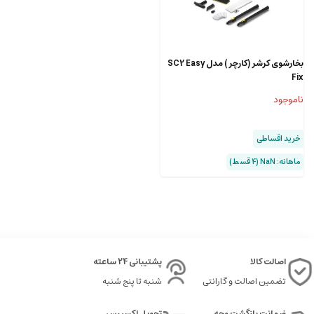
بخارشوی کرشر (کارچر ) مدل SC2 Easy
Fix
ناموجود
خرید اقساطی
ماهانه: NaN (۴ قسط)
اصالت کالا
پشتیبانی 24 ساعته
تضمین اصالت و گارانتی
شنبه تا پنج شنبه
ضمانت بازگشت وجه
تحویل اکسپرس