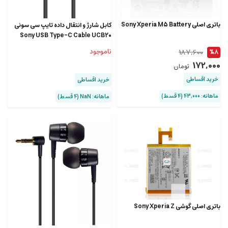
باتری اصلی Sony Xperia M5 Battery
کابل شارژ و انتقال داده تایپ سی سونی
Sony USB Type-C Cable UCB20
ناموجود
187,600
%8
172,000
تومان
خرید اقساطی
خرید اقساطی
ماهانه: 43,000 (۴ قسط)
ماهانه: NaN (۴ قسط)
باتری اصلی گوشی Sony Xperia Z