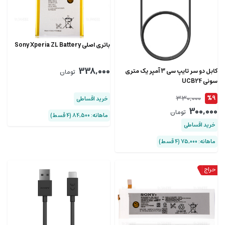
باتری اصلی Sony Xperia ZL Battery
338,000
کابل دو سر تایپ سی 3 آمپر یک متری
تومان
سونی UCB24
330,000
%9
خرید اقساطی
300,000
تومان
ماهانه: 84,500 (۴ قسط)
خرید اقساطی
ماهانه: 75,000 (۴ قسط)