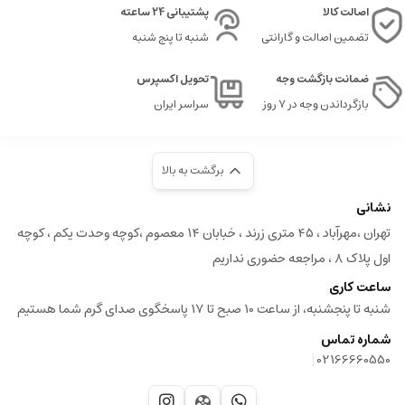
اصالت کالا
پشتیبانی 24 ساعته
تضمین اصالت و گارانتی
شنبه تا پنج شنبه
ضمانت بازگشت وجه
تحویل اکسپرس
بازگرداندن وجه در ۷ روز
سراسر ایران
برگشت به بالا
نشانی
تهران ،مهرآباد ، ۴۵ متری زرند ، خبابان ۱۴ معصوم ،کوچه وحدت یکم ، کوچه
اول پلاک ۸ ، مراجعه حضوری نداریم
ساعت کاری
شنبه تا پنجشنبه، از ساعت 10 صبح تا 17 پاسخگوی صدای گرم شما هستیم
شماره تماس
|
02166660550