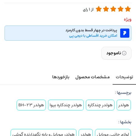
از
1
رای
ویژه
پرداخت در چهار قسط بدون کارمزد
امکان خرید اقساطی با دیجی پی
ناموجود
توضیحات
مشخصات محصول
بازخوردها
برچسبها :
هولدر
هولدر چندکاره
هولدر چندکاره بیوا
هولدر BH-23
بخشها :
لوازم جانبی موبایل
هولدر
هولدر موبایل و پایه نگهدارنده گوشی