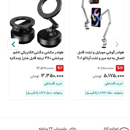
هولدر گوشی موبایل و تبلت قابل
هولدر مکشی مگنتی الکتریکی تاشو
هو
اتصال به لبه میز و تخت آرتاکو T01
چرخشی 360 درجه قابل شارژ چندکاره
تبلت
بونروی X94
3,590,000
6,180,000
0
%7
%16
00
3,350,000
5,175,000
تومان
تومان
خرید اقساطی
خرید اقساطی
خ
ماهانه: 1,293,750 (۴ قسط)
ماهانه: 837,500 (۴ قسط)
ماها
اصالت کالا
پشتیبانی 24 ساعته