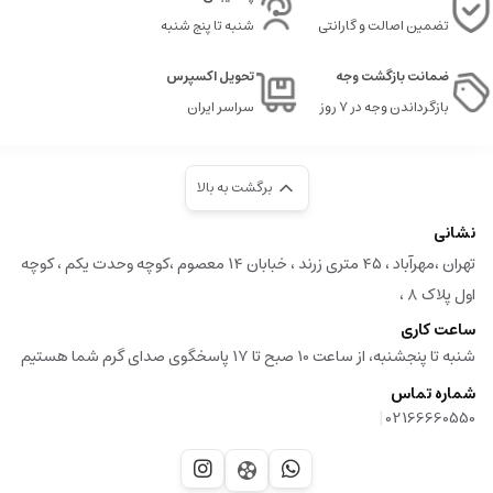
تضمین اصالت و گارانتی
شنبه تا پنج شنبه
ضمانت بازگشت وجه
تحویل اکسپرس
بازگرداندن وجه در ۷ روز
سراسر ایران
برگشت به بالا
نشانی
تهران ،مهرآباد ، ۴۵ متری زرند ، خبابان ۱۴ معصوم ،کوچه وحدت یکم ، کوچه
اول پلاک ۸ ،
ساعت کاری
شنبه تا پنجشنبه، از ساعت 10 صبح تا 17 پاسخگوی صدای گرم شما هستیم
شماره تماس
|
02166660550