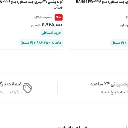
کوله پشتی 22 لیتری چند منظوره بنج BANGE FW-226
کوله پشتی 30 لیتری 
ضدآب
13,200,000
1
%10
11,945,000
ومان
تومان
خرید اقساطی
ماهانه: 2,986,250 (۴ قسط)
شتیبانی 24 ساعته
ضمانت باز
نبه تا پنج شنبه
بازگرداندن وجه در 