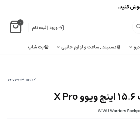
اموش کنید.
0
ورود
|
ثبت نام
درو
دستبند , ساعت و لوازم جانبی
پت شاپ
کدکالا:
X 
WiWU Warriors Backpac