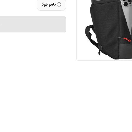
ناموجود
م