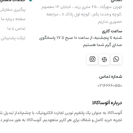
نشانی
خدمات مشتری
تهران ،مهرآباد ، ۴۵ متری زرند ، خبابان ۱۴ معصوم
پیگیری سفارش
،کوچه وحدت یکم ، کوچه اول پلاک ۸ ، مراجعه
صفحه درباره ما
حضوری نداریم
تماس با ما
ساعت کاری
شنبه تا پنجشنبه، از ساعت 10 صبح تا 17 پاسخگوی
تیکت پشتیبانی
صدای گرم شما هستیم
شماره تماس
02166660550
درباره آتوساکالا
آتوساکالا به عنوان یک پلتفرم نوین تجارت الکترونیک، با چشم‌انداز تبدیل 
تجربه خرید کامل و شفاف برای هر کاربر متعهدیم. آتوساکالا به طور مداوم در