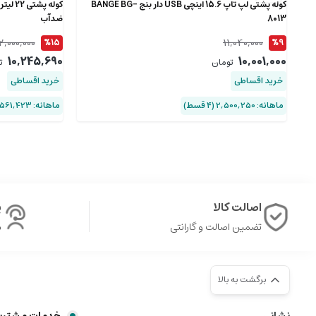
کوله پشتی لپ تاپ 15.6 اینچی USB دار بنج BANGE BG-
8013
ضدآب
2,000,000
11,040,000
%15
%9
10,245,690
10,001,000
تومان
ت
خرید اقساطی
خرید اقساطی
ماهانه: 2,500,250 (۴ قسط)
ماهانه: 2,561,423 (۴ قسط)
اصالت کالا
پ
تضمین اصالت و گارانتی
ش
برگشت به بالا