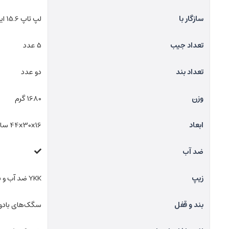
سازگار با
لپ تاپ 15.6 اینچ
تعداد جیب
5 عدد
تعداد بند
دو عدد
وزن
1680 گرم
ابعاد
44x30x16 سانتی‌متر
ضد آب
زیپ
YKK ضد آب و با عملکرد روان
بند و قفل
سگک‌های بادوام aflex