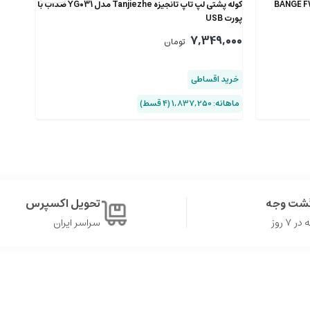
چند منظوره بنج BANGE FW-229
کوله‌ پشتی لپ تاپ تانجیزه Tanjiezhe مدل YG031 ضدآب با
کوله پشتی لپ تاپ 6
پورت USB
7,349,000
تومان
%16
,000
خرید اقساطی
خرید 
ماهانه: 1,837,250 (۴ قسط)
ماهانه: 1,509,250 
گشت وجه
تحویل اکسپرس
۷ روز
سراسر ایران