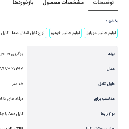
توضیحات
مشخصات محصول
بازخوردها
بخشها :
لوازم جانبی موبایل
لوازم جانبی خودرو
انواع کابل انتقال صدا – کابل
برند
یوگرین Ugreen
مدل
AV183 20497
طول کابل
1.5 متر
مناسب برای
درگاه های AUX
نوع رابط
کابل Aux یا جک 3.5 میلی‌متری
جنس روکش کابل
TPE + نایلون بافته شده