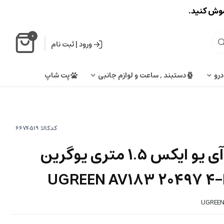
اموش کنید.
0
ورود
|
ثبت نام
درو
دستبند , ساعت و لوازم جانبی
پت شاپ
کدکالا:
کابل انتقال صدای آی یو ایکس 1.5 متری یوگرین
UGREEN AV183 20497 4-P
UGREEN