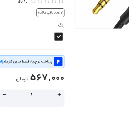
از
0
رای
2
عدد باقی مانده
رنگ
|
پرداخت در چهار قسط بدون کارمزد
ام
567,000
تومان