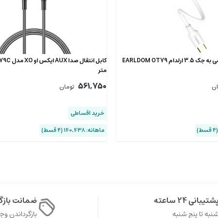
لدام EARLDOM OT79
متر
561,750
ان
تومان
خرید اقساطی
ماهانه: 140,438 (۴ قسط)
شتیبانی 24 ساعته
ضمانت باز
نبه تا پنج شنبه
بازگرداندن وجه در 