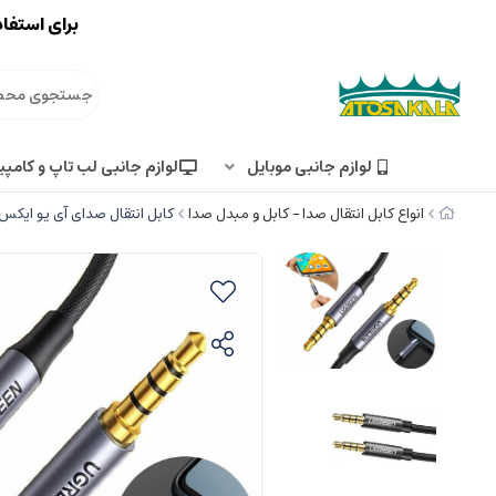
برای استفاد
لوازم جانبی موبایل
لوازم جانبی لب تاپ و کامپی
انواع کابل انتقال صدا – کابل و مبدل صدا
کابل انتقال صدای آی یو ایکس 1.5 متری یوگرین REEN AV183 20497 4-Pole Stereo AUX