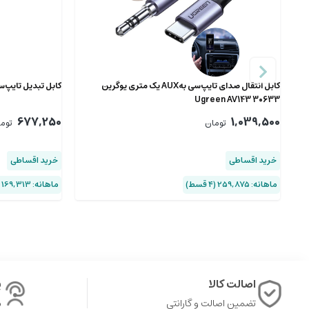
کابل انتقال صدای تایپ‌سی بهAUX یک متری یوگرین
کابل تبدیل تایپ‌سی به جک 3.5 ار
Ugreen AV143 30633
677,250
1,039,500
تومان
توم
خرید اقساطی
خرید اقساطی
ماهانه: 259,875 (۴ قسط)
ماهانه: 169,313 (۴ قسط)
اصالت کالا
پ
تضمین اصالت و گارانتی
ش