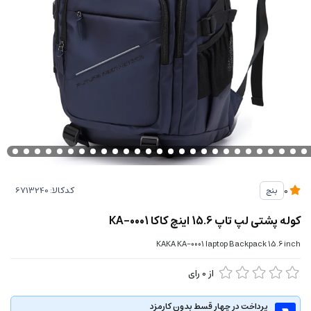
کدکالا:
بنج
0
کوله پشتی لپ تاپ 15.6 اینچ کاکا KA-0001
KAKA KA-0001 laptop Backpack 15.6 inch
از
0
رای
پرداخت در چهار قسط بدون کارمزد