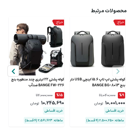
محصولات مرتبط
کوله پشتی لپ تاپ 15.6 اینچی USB دار
کوله پشتی 22 لیتری چند منظوره بنج
بنج BANGE BG-8013
BANGE FW-226 ضدآب
29
12,000,000
11,040,000
0
%15
%9
00
10,245,690
10,001,000
تومان
تومان
خرید اقساطی
خرید اقساطی
خ
ماهانه: 2,500,250 (۴ قسط)
ماهانه: 2,561,423 (۴ قسط)
ماهان