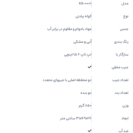
مدل
KA-0001
نوع
کوله پشتی
جنس
مواد بادوام و مقاوم در برابر آب
رنگ بندی
آبی و مشکی
سازگار با
لپ تاپ 15.6 اینچی
جیب مخفی
تعداد جیب
دو محفظه اصلی با جیبهای متعدد
تعداد بند
دو بنده
وزن
850 گرم
ابعاد
31x49x24 سانتی متر
ضد آب