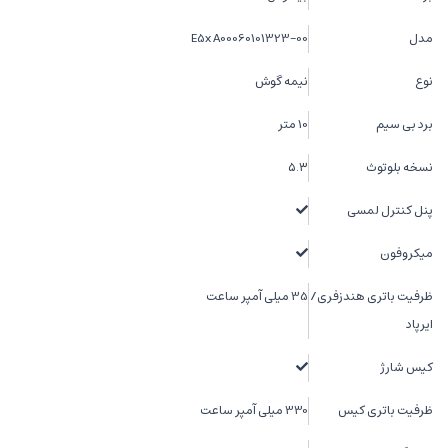
مدل
E5x A00060101323-00
نوع
نیمه گوش
برد بی سیم
10 متر
نسخه بلوتوث
۵.۳
پنل کنترل لمسی
میکروفون
ظرفیت باتری هندزفری/
35 میلی آمپر ساعت
ایرپاد
کیس شارژ
ظرفیت باتری کیس
330 میلی آمپر ساعت