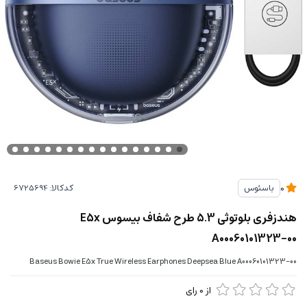
کدکالا:
باسئوس
0
هندزفری بلوتوثی 5.3 طرح شفاف بیسوس E5x
A00060101323-00
Baseus Bowie E5x True Wireless Earphones Deepsea Blue A00060101323-00
از
0
رای