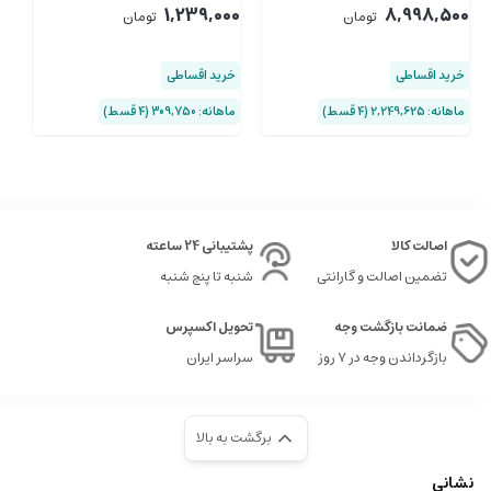
زو
00
1,239,000
8,998,500
تومان
تومان
خرید اقساطی
خرید اقساطی
خ
ماهانه: 2,249,625 (۴ قسط)
ماهانه: 309,750 (۴ قسط)
ماها
اصالت کالا
پشتیبانی 24 ساعته
تضمین اصالت و گارانتی
شنبه تا پنج شنبه
ضمانت بازگشت وجه
تحویل اکسپرس
بازگرداندن وجه در ۷ روز
سراسر ایران
برگشت به بالا
نشانی