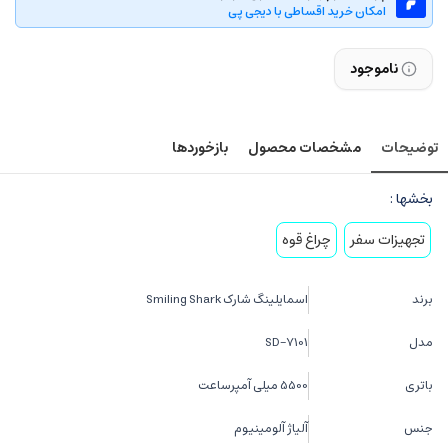
امکان خرید اقساطی با دیجی پی
ناموجود
توضیحات
مشخصات محصول
بازخوردها
بخشها :
تجهیزات سفر
چراغ قوه
برند
اسمایلینگ شارک Smiling Shark
مدل
SD-7101
باتری
5500 میلی آمپرساعت
جنس
آلیاژ آلومینیوم