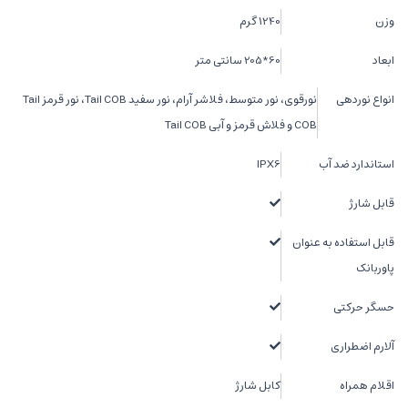
وزن
1240 گرم
ابعاد
60*205 سانتی متر
انواع نوردهی
نورقوی، نور متوسط، فلاشر آرام، نور سفید Tail COB، نور قرمز Tail
COB و فلاش قرمز و آبی Tail COB
استاندارد ضد آب
IPX6
قابل شارژ
قابل استفاده به عنوان
پاوربانک
حسگر حرکتی
آلارم اضطراری
اقلام همراه
کابل شارژ