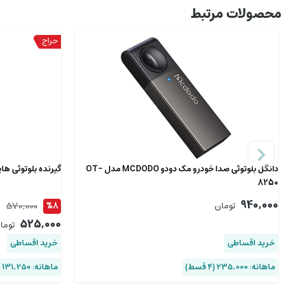
محصولات مرتبط
دانگل بلوتوثی صدا خودرو مک دودو MCDODO مدل OT-
گیرنده بلوتوثی هایکو استار STAR
8250
940,000
570,000
تومان
%8
525,000
توما
خرید اقساطی
خرید اقساطی
ماهانه: 235,000 (۴ قسط)
ماهانه: 131,250 (۴ قسط)