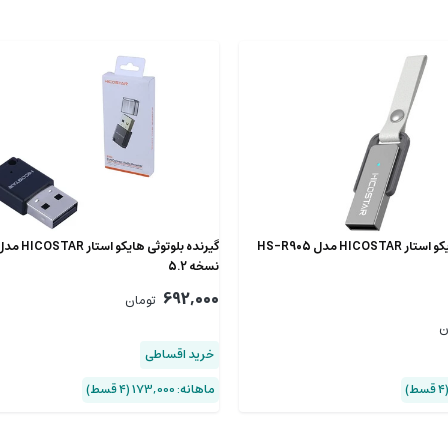
HICO مدل HS-R905
نسخه 5.2
692,000
تومان
ن
خرید اقساطی
ماهانه: 173,000 (۴ قسط)