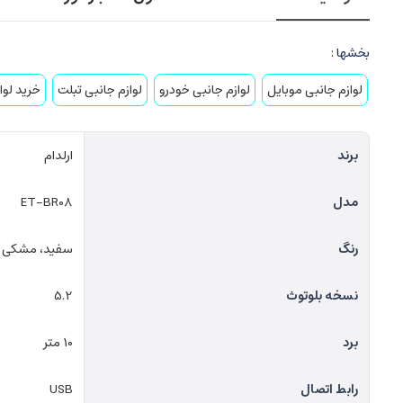
بخشها :
لوازم جانبی موبایل
لوازم جانبی خودرو
لوازم جانبی تبلت
خرید لوا
برند
ارلدام
مدل
ET-BR08
رنگ
سفید، مشکی
نسخه بلوتوث
5.2
برد
10 متر
رابط اتصال
USB