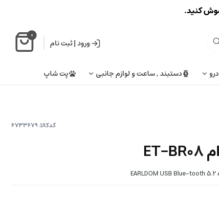
اموش کنید.
0
ورود
|
ثبت نام
درو
دستبند , ساعت و لوازم جانبی
پت شاپ
کدکالا:
ET-
EARLDOM USB Blue-tooth 5.2 A