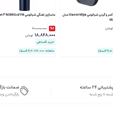
ماساژور هوشمند کمر و گردن شیائومی Xiaomi Mijia مدل
ماساژور تفنگی شیائومی Gun 3 MJJMQ05YM
M
20,000,000
تومان
%6
18,848,000
تومان
خرید اقساطی
ماهانه: 4,712,000 (۴ قسط)
شتیبانی 24 ساعته
ضمانت باز
نبه تا پنج شنبه
بازگرداندن وجه در 