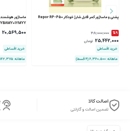
پشتی و ماساژور کمر قابل شارژ خودکار Repor RP-P50
JYBAMY01YMYY
20,569,500
28,000,000
%9
25,442,000
تومان
خرید اقساطی
خرید اقساطی
ماهانه: 6,360,500 (۴ قسط)
ماهانه: 5,142,375 (۴ قسط)
اصالت کالا
پ
تضمین اصالت و گارانتی
ش