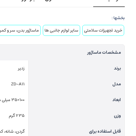
بخشها :
خرید تجهیزات سلامتی
سایر لوازم جانبی ها
ماساژور بدن، سر و کمر
مشخصات ماساژور
برند
زدیر
مدل
ZD-A11
ابعاد
100×35 میلی متر
وزن
235 گرم
قابل استفاده برای
گردن، شانه، کمر