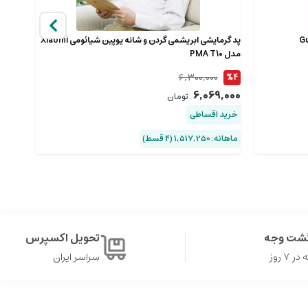
پد گرمایشی ابریشمی گردن و شانه یوپین شیائومی Xiaomi
مدل PMA T10
01SKS
6,300,000
%10
%4
,000
6,069,000
تومان
خرید اقساطی
خرید 
ماهانه: 1,517,250 (۴ قسط)
ماهانه: 3,383,250 
گشت وجه
تحویل اکسپرس
۷ روز
سراسر ایران