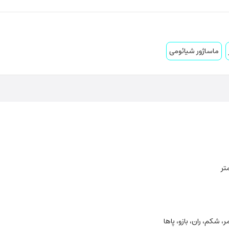
ماساژور شیائومی
، شکم، ران، بازو، پاها