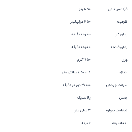
فرکانس نامی
50 هرتز
ظرفیت
350 میلی‌لیتر
زمان کار
حدود 1 دقیقه
زمان فاصله
حدود 1 دقیقه
وزن
1450 گرم
اندازه
10.8×35 سانتی متر
سرعت چرخش
30000 دور در دقیقه
جنس
پلاستیک
ضخامت دیواره
3 میلی متر
تعداد تیغه
6 تیغه