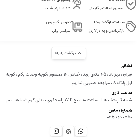
تضمین اصالت و گارانتی
شنبه تا پنج شنبه
ضمانت بازگشت وجه
تحویل اکسپرس
بازگرداندن وجه در ۷ روز
سراسر ایران
برگشت به بالا
نشانی
تهران ،مهرآباد ، ۴۵ متری زرند ، خبابان ۱۴ معصوم ،کوچه وحدت یکم ، کوچه
اول پلاک ۸ ، مراجعه حضوری نداریم
ساعت کاری
شنبه تا پنجشنبه، از ساعت 10 صبح تا 17 پاسخگوی صدای گرم شما هستیم
شماره تماس
|
02166660550