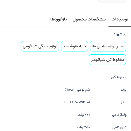
توضیحات
مشخصات محصول
بازخوردها
بخشها :
سایر لوازم جانبی ها
خانه هوشمند
لوازم خانگی شیائومی
مخلوط کن شیائومی
مخلوط کن
برند
شیائومی Xiaomi
مدل
PL-L350W1B-01
ولتاژ نامی
220 ولت
توان نامی
350 وات