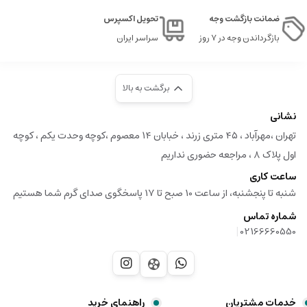
ضمانت بازگشت وجه
تحویل اکسپرس
بازگرداندن وجه در ۷ روز
سراسر ایران
برگشت به بالا
نشانی
تهران ،مهرآباد ، ۴۵ متری زرند ، خبابان ۱۴ معصوم ،کوچه وحدت یکم ، کوچه
اول پلاک ۸ ، مراجعه حضوری نداریم
ساعت کاری
شنبه تا پنجشنبه، از ساعت 10 صبح تا 17 پاسخگوی صدای گرم شما هستیم
شماره تماس
|
02166660550
خدمات مشتریان
راهنمای خرید