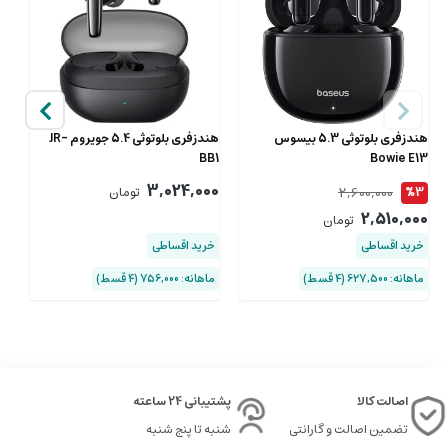
هندزفری بلوتوثی 5.3 بیسوس
هندزفری بلوتوثی 5.4 جویروم JR-
هندز
BB1
Bowie E13
00
3,024,000
2,600,000
%3
تومان
2,510,000
تومان
خرید اقساطی
خرید اقساطی
خ
ماهانه: 627,500 (۴ قسط)
ماهانه: 756,000 (۴ قسط)
ماهان
اصالت کالا
پشتیبانی 24 ساعته
تضمین اصالت و گارانتی
شنبه تا پنج شنبه