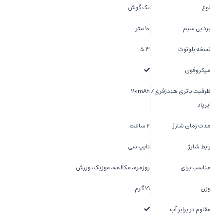
نوع
تک گوش
برد بی سیم
10 متر
نسخه بلوتوث
۵.۳
میکروفون
ظرفیت باتری هندزفری/
110mAh
ایرپاد
مدت زمان شارژ
2 ساعت
رابط شارژ
تایپ سی
مناسب برای
روزمره، مکالمه، موزیک، ورزش
وزن
19 گرم
مقاوم در برابر آب