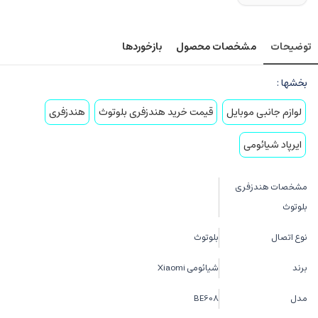
توضیحات
مشخصات محصول
بازخوردها
بخشها :
لوازم جانبی موبایل
قیمت خرید هندزفری بلوتوث
هندزفری
ایرپاد شیائومی
مشخصات هندزفری
بلوتوث
نوع اتصال
بلوتوث
برند
شیائومی Xiaomi
مدل
BE608