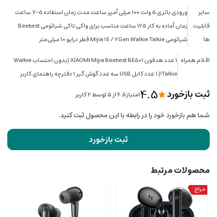
سایر
ورودی باتری 5 ولت 100 میلی آمپر ساعت مدت زمان استفاده 5-7 ساعت
قابلیت
زمان آماده به کار 125 ساعت مناسب برای واکی تاکی شیائومی Beebest
ها
شیائومی Mijia 1S / 2Gen Walkie Talkie قطر درایو 10 میلی‌متر
اقلام همراه
1 عدد هدفون XIAOMI Mijia Beebest BE501 (بدون احتساب Walkie
Talkie!) 1 عدد کابل USB سه عدد گوش گیر 1 دفترچه راهنمای کاربر
4.5
ثبت بازخورد
|
امتیاز4.5 از ۵ توسط 2 کاربر
شما هم بازخورد خود را در رابطه با این محصول ثبت کنید.
ثبت بازخورد
محصولات مرتبط