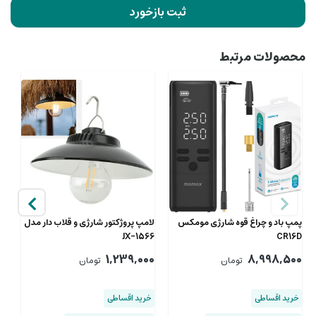
ثبت بازخورد
محصولات مرتبط
پمپ باد و چراغ قوه شارژی مومکس
لامپ پروژکتور شارژی و قلاب دار مدل
JX-1566
CR16D
زو
00
1,239,000
8,998,500
تومان
تومان
خرید اقساطی
خرید اقساطی
خ