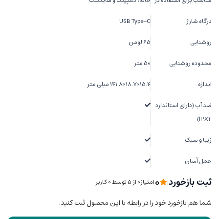
مناسب برای استفاده در
خانه، کمپینگ و هایکینگ
درگاه شارژ
USB Type-C
روشنایی
65 لومن
محدوده روشنایی
50 متر
اندازه
15.4×18.7×141.8 میلی متر
ضد آب (دارای استاندارد
IPX4)
زیبا و سبک
حمل آسان
0
ثبت بازخورد
|
امتیاز0 از ۵ توسط 0 کاربر
شما هم بازخورد خود را در رابطه با این محصول ثبت کنید.