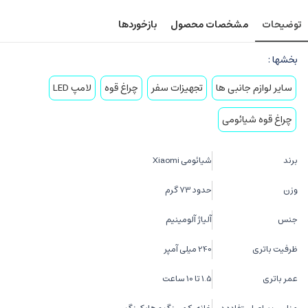
توضیحات
مشخصات محصول
بازخوردها
بخشها :
سایر لوازم جانبی ها
تجهیزات سفر
چراغ قوه
لامپ LED
چراغ قوه شیائومی
برند
شیائومی Xiaomi
وزن
حدود ۷3 گرم
جنس
آلیاژ آلومینیم
ظرفیت باتری
240 میلی آمپر
عمر باتری
1.5 تا 10 ساعت