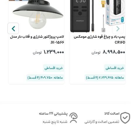
پمپ باد و چراغ قوه شارژی مومکس
لامپ پروژکتور شارژی و قلاب دار مدل
JX-1566
CR16D
زو
00
1,239,000
8,998,500
تومان
تومان
خرید اقساطی
خرید اقساطی
خ
ماهانه: 2,249,625 (۴ قسط)
ماهانه: 309,750 (۴ قسط)
ماها
اصالت کالا
پشتیبانی 24 ساعته
تضمین اصالت و گارانتی
شنبه تا پنج شنبه