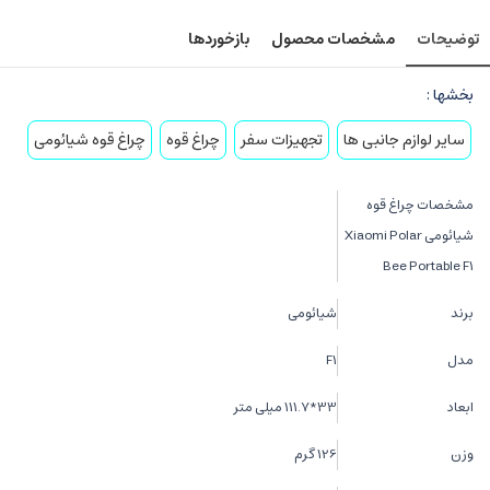
توضیحات
مشخصات محصول
بازخوردها
بخشها :
سایر لوازم جانبی ها
تجهیزات سفر
چراغ قوه
چراغ قوه شیائومی
مشخصات چراغ قوه
شیائومی Xiaomi Polar
Bee Portable F1
برند
شیائومی
مدل
F1
ابعاد
33*111.7 میلی متر
وزن
126 گرم