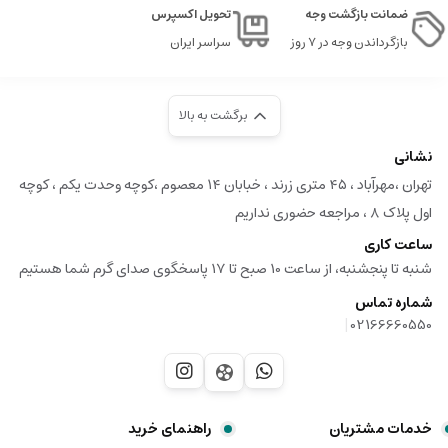
ضمانت بازگشت وجه
تحویل اکسپرس
بازگرداندن وجه در ۷ روز
سراسر ایران
برگشت به بالا
نشانی
تهران ،مهرآباد ، ۴۵ متری زرند ، خبابان ۱۴ معصوم ،کوچه وحدت یکم ، کوچه
اول پلاک ۸ ، مراجعه حضوری نداریم
ساعت کاری
شنبه تا پنجشنبه، از ساعت 10 صبح تا 17 پاسخگوی صدای گرم شما هستیم
شماره تماس
|
02166660550
خدمات مشتریان
راهنمای خرید