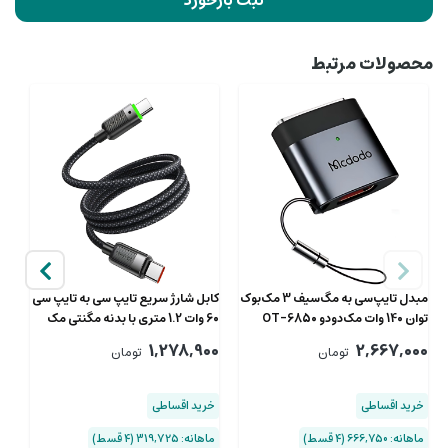
محصولات مرتبط
مبدل تایپ‌سی به مگ‌سیف 3 مک‌بوک
کابل شارژ سریع تایپ‌ سی به تایپ سی
کا
توان 140 وات مک‌دودو OT-6850
60 وات 1.2 متری با بدنه مگنتی مک
دودو CA-2000
00
00
1,278,900
2,667,000
تومان
تومان
خرید اقساطی
خرید اقساطی
خ
ماهانه: 666,750 (۴ قسط)
ماهانه: 319,725 (۴ قسط)
ماها