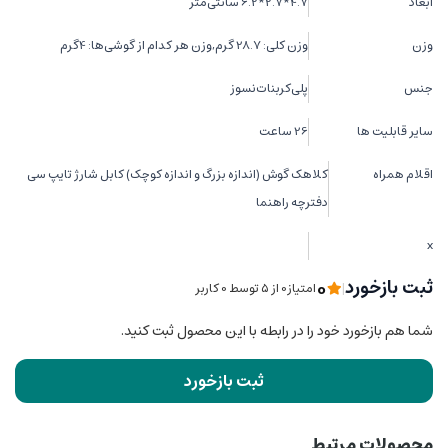
ابعاد
4.7*2.7*6.2 سانتی‌متر
وزن
وزن کلی: 28.7 گرم,وزن هر کدام از گوشی‌ها: 4گرم
جنس
پلی‌کربنات‌نسوز
سایر قابلیت ها
26 ساعت
اقلام همراه
کلاهک گوش (اندازه بزرگ و اندازه کوچک) کابل شارژ تایپ سی
دفترچه راهنما
x
0
ثبت بازخورد
|
امتیاز0 از ۵ توسط 0 کاربر
شما هم بازخورد خود را در رابطه با این محصول ثبت کنید.
ثبت بازخورد
محصولات مرتبط