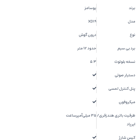
برند
یوسامز
مدل
XD19
نوع
درون گوش
برد بی سیم
حدود 12 متر
نسخه بلوتوث
۵.۳
دستیار صوتی
پنل کنترل لمسی
میکروفون
ظرفیت باتری هندزفری/
35 میلی‌آمپرساعت
ایرپاد
کیس شارژ