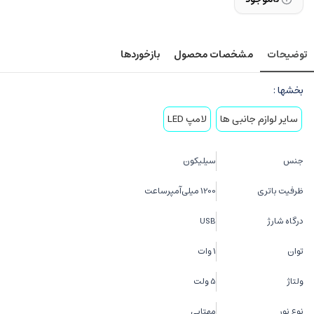
توضیحات
مشخصات محصول
بازخوردها
بخشها :
سایر لوازم جانبی ها
لامپ LED
جنس
سیلیکون
ظرفیت باتری
1200 میلی‌آمپر‌ساعت
درگاه شارژ
USB
توان
1 وات
ولتاژ
5 ولت
نوع نور
مهتابی