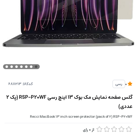
کدکالا:
رسی
0
گلس صفحه نمایش مک بوک 13 اینچ رسی RSP-P20WF (پک 2
عددی)
Recci MacBook 13 inch screen protector (pack of 2) RSP-P20WF
از
0
رای