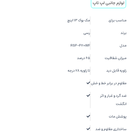
لوازم جانبی لپ تاپ
مناسب برای
مک بوک 13 اینچ
برند
رسی
مدل
RSP-P20WF
میزان شفافیت
65 درصد
زاویه قابل دید
تا زاویه 28 درجه
مقاوم در برابر خط و خش
ضد گرد و غبار و اثر
انگشت
پوشش مات
ساختاری مقاوم و ضد