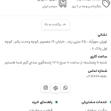
بازگرداندن وجه در ۷ روز
سراسر ایران
برگشت به بالا
نشانی
تهران ،مهرآباد ، ۴۵ متری زرند ، خبابان ۱۴ معصوم ،کوچه وحدت یکم ، کوچه
اول پلاک ۸ ،
ساعت کاری
شنبه تا پنجشنبه، از ساعت 10 صبح تا 17 پاسخگوی صدای گرم شما هستیم
شماره تماس
|
02166660550
خدمات مشتریان
راهنمای خرید
پیگیری سفارش
قوانین و مقررات