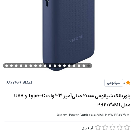
کدکالا:
شیائومی
0
پاوربانک شیائومی 20000 میلی‌آمپر 33 وات Type-C و USB
مدل PB2030MI
Xiaomi Power Bank 20000MAH 33W PB2030MI
از
0
رای