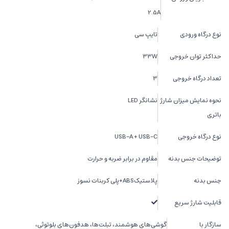
2.5A
نوع درگاه ورودی
تایپ سی
حداکثر توان خروجی
33W
تعداد درگاه خروجی
3
نحوه نمایش میزان شارژ
نشانگر LED
باتری
نوع درگاه خروجی
USB-A + USB-C
توضیحات جنس بدنه
مقاوم در برابر ضربه و حرارت
جنس بدنه
پلاستیکABS+پلی کربنات نسوز
قابلیت شارژ سریع
سازگار با
گوشی‌های هوشمند، تبلت‌ها، هدفون‌های بلوتوثی،