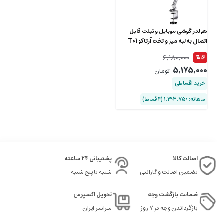
هولدر گوشی موبایل و تبلت قابل
اتصال به لبه میز و تخت آرتاکو T01
6,180,000
%16
5,175,000
تومان
خرید اقساطی
ماهانه: 1,293,750 (۴ قسط)
اصالت کالا
پشتیبانی 24 ساعته
تضمین اصالت و گارانتی
شنبه تا پنج شنبه
ضمانت بازگشت وجه
تحویل اکسپرس
بازگرداندن وجه در ۷ روز
سراسر ایران