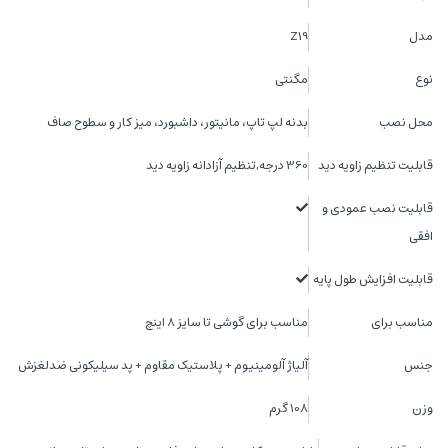
مدل
Z19
نوع
مگنتی
محل نصب
بدنه لپ تاپ، مانیتور، داشبورد، میز کار و سطوح صاف
قابلیت تنظیم زاویه دید
360 درجه,تنظیم آزادانه زاویه دید
قابلیت نصب عمودی و
افقی
قابلیت افزایش طول پایه
مناسب برای
مناسب برای گوشی تا سایز 8 اینچ
جنس
آلیاژ آلومینیوم + پلاستیک مقاوم + پد سیلیکونی ضدلغزش
وزن
108 گرم