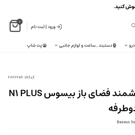
اموش کنید.
0
ورود
|
ثبت نام
درو
دستبند , ساعت و لوازم جانبی
پت شاپ
کدکالا:
دوربین نظارتی هوشمند فضای باز بیسوس N1 PLUS
دوطرفه
Baseus Se