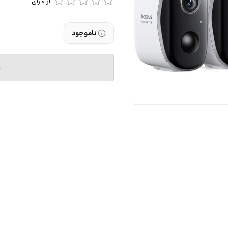
از
0
رای
ناموجود
م