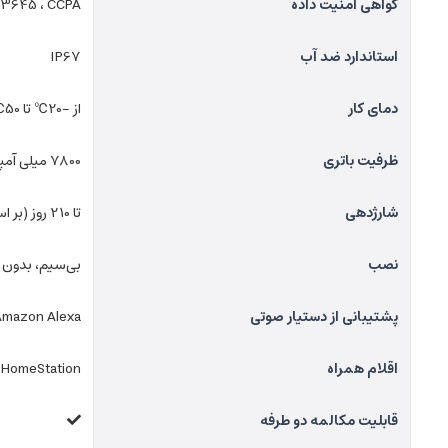
گواهی امنیت داده
03645 ، CCPA
استاندارد ضد آب
IP67
دمای کار
از -20℃ تا 50℃
ظرفیت باتری
7800 میلی آمپر ساعت
شارژدهی
تا 210 روز (بر اساس 30 ضبط در روز، هر کدام 10 ثانیه)
نصب
بی‌سیم، بدون 
پشتیبانی از دستیار صوتی
Amazon Alexa
اقلام همراه
HomeStation، دوربین N1، پایه پیچ، پک پیچ، کابل USB-A به USB-C، کابل RJ45، آداپتور برق
قابلیت مکالمه دو طرفه