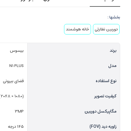
بخشها :
دوربین نظارتی
خانه هوشمند
برند
بیسوس
مدل
N1 PLUS
نوع استفاده
فضای بیرونی
کیفیت تصویر
(2048 × 1080)
مگاپیکسل دوربین
3MP
زاویه دید (FOV)
145 درجه