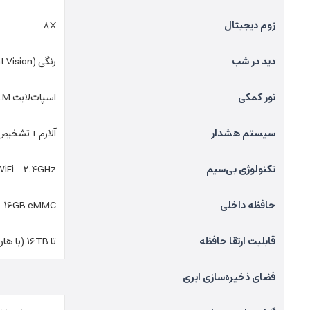
زوم دیجیتال
8X
دید در شب
رنگی (Color Night Vision)
نور کمکی
اسپات‌لایت 100LM
سیستم هشدار
آلارم + تشخیص
تکنولوژی بی‌سیم
WiFi – 2.4GHz
حافظه داخلی
16GB eMMC
قابلیت ارتقا حافظه
تا 16TB (با هارد اکسترنال)
فضای ذخیره‌سازی ابری