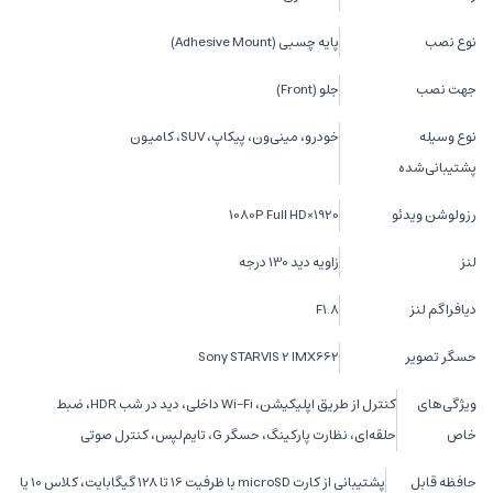
نوع نصب
پایه چسبی (Adhesive Mount)
جهت نصب
جلو (Front)
نوع وسیله
خودرو، مینی‌ون، پیکاپ، SUV، کامیون
پشتیبانی‌شده
رزولوشن ویدئو
1920×1080P Full HD
لنز
زاویه دید 130 درجه
دیافراگم لنز
F1.8
حسگر تصویر
Sony STARVIS 2 IMX662
ویژگی‌های
کنترل از طریق اپلیکیشن، Wi-Fi داخلی، دید در شب HDR، ضبط
خاص
حلقه‌ای، نظارت پارکینگ، حسگر G، تایم‌لپس، کنترل صوتی
حافظه قابل
پشتیبانی از کارت microSD با ظرفیت 16 تا 128 گیگابایت، کلاس 10 یا