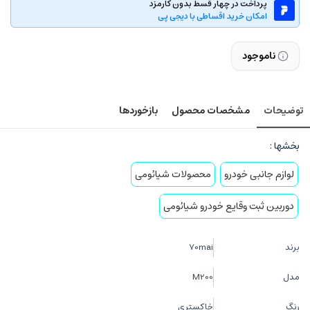
پرداخت در چهار قسط بدون کارمزد
امکان خرید اقساطی با دیجی پی
ناموجود
توضیحات
مشخصات محصول
بازخوردها
بخشها :
لوازم جانبی خودرو
محصولات شیائومی
دوربین ثبت وقایع خودرو شیائومی
برند
70mai
مدل
M200
رنگ
خاکستری