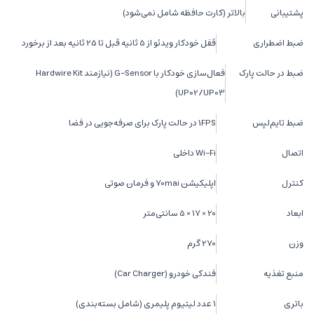
پشتیبانی
بالاتر (کارت حافظه شامل نمی‌شود)
ضبط اضطراری
قفل خودکار ویدئو از 5 ثانیه قبل تا 25 ثانیه بعد از برخورد
ضبط در حالت پارک
فعال‌سازی خودکار با G-Sensor (نیازمند Hardwire Kit
UP02/UP03)
ضبط تایم‌لپس
1FPS در حالت پارک برای صرفه‌جویی در فضا
اتصال
Wi-Fi داخلی
کنترل
اپلیکیشن 70mai و فرمان صوتی
ابعاد
20 × 17 × 5 سانتی‌متر
وزن
270 گرم
منبع تغذیه
فندکی خودرو (Car Charger)
باتری
1 عدد لیتیوم پلیمری (شامل بسته‌بندی)