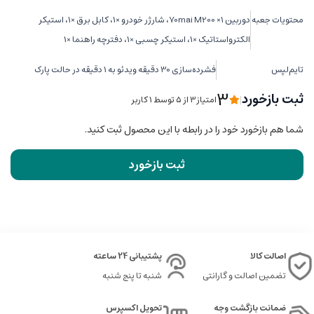
محتویات جعبه
دوربین 70mai M200 ×1، شارژر خودرو ×1، کابل برق ×1، استیکر
الکترواستاتیک ×1، استیکر چسبی ×1، دفترچه راهنما ×1
تایم‌لپس
فشرده‌سازی 30 دقیقه ویدئو به 1 دقیقه در حالت پارک
3
ثبت بازخورد
|
امتیاز3 از ۵ توسط 1 کاربر
شما هم بازخورد خود را در رابطه با این محصول ثبت کنید.
ثبت بازخورد
اصالت کالا
پشتیبانی 24 ساعته
تضمین اصالت و گارانتی
شنبه تا پنج شنبه
ضمانت بازگشت وجه
تحویل اکسپرس