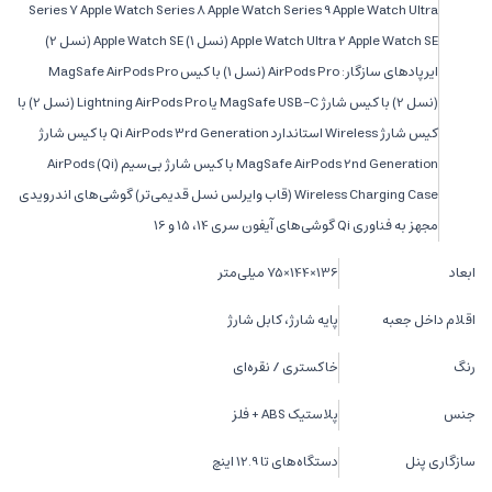
Series 7 Apple Watch Series 8 Apple Watch Series 9 Apple Watch Ultra
Apple Watch Ultra 2 Apple Watch SE (نسل 1) Apple Watch SE (نسل 2)
ایرپادهای سازگار: AirPods Pro (نسل 1) با کیس MagSafe AirPods Pro
(نسل 2) با کیس شارژ MagSafe USB-C یا Lightning AirPods Pro (نسل 2) با
کیس شارژ Wireless استاندارد Qi AirPods 3rd Generation با کیس شارژ
MagSafe AirPods 2nd Generation با کیس شارژ بی‌سیم (Qi) AirPods
Wireless Charging Case (قاب وایرلس نسل قدیمی‌تر) گوشی‌های اندرویدی
مجهز به فناوری Qi گوشی‌های آیفون سری 14، 15 و 16
ابعاد
136×144×75 میلی‌متر
اقلام داخل جعبه
پایه شارژ، کابل شارژ
رنگ
خاکستری / نقره‌ای
جنس
پلاستیک ABS + فلز
سازگاری پنل
دستگاه‌های تا 12.9 اینچ