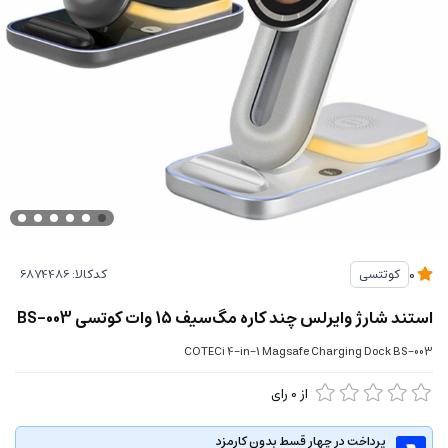
کدکالا:
کوتتسی
0
استند شارژ وایرلس چند کاره مگ‌سیف 15 وات کوتسی BS-003
COTECi 4-in-1 Magsafe Charging Dock BS-003
از
0
رای
پرداخت در چهار قسط بدون کارمزد