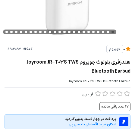
کدکالا:
جویروم
0
هندزفری بلوتوث جویروم Joyroom JR-T03S TWS
Bluetooth Earbud
Joyroom JRT03S TWS Bluetooth Earbud
از
0
رای
17
عدد باقی مانده
پرداخت در چهار قسط بدون کارمزد
امکان خرید اقساطی با دیجی پی