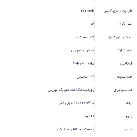
ظرفیت باتری کیس
400mAh
نشانگر LED
مدت زمان شارژ
1-1.5 ساعت
رابط شارژ
میکرو یو‌اس‌بی
فرکانس
20Hz-20KHz
حساسیت
103 دسیبل
مناسب برای
روزمره، مکالمه، موزیک، ورزش
ابعاد
44x22x53.8 میلی متر
وزن
41 گرم
جنس
پلاستیک ABS و سیلیکون