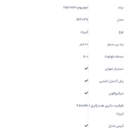
برند
جویروم Joyroom
مدل
JRT03S
نوع
ایرپاد
برد بی سیم
10 متر
نسخه بلوتوث
5.0
دستیار صوتی
پنل کنترل لمسی
میکروفون
ظرفیت باتری هندزفری/
45mAh
ایرپاد
کیس شارژ