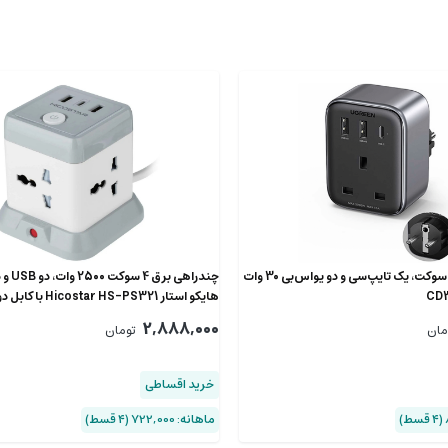
چند راهی برق یک سوکت، یک تایپ‌سی و دو یو‌اس‌بی 30 وات
چندراهی 
هایکو استار Hicostar HS-PS321 با کابل دومتری
2,888,000
مان
تومان
خرید اقساطی
ماهانه: 722,000 (۴ قسط)