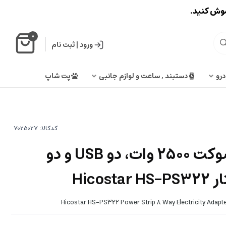
اموش کنید.
0
ورود
|
ثبت نام
درو
دستبند , ساعت و لوازم جانبی
پت شاپ
کدکالا:
چند راهی برق 8 سوکت 2500 وات، دو USB و دو
Hico
Hicostar HS-PS322 Power Strip 8 Way Electricity Ada