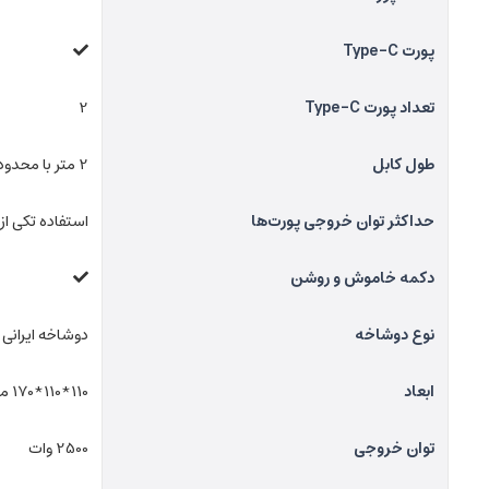
پورت Type-C
تعداد پورت Type-C
2
طول کابل
2 متر با محدوده 1.5 تا 3 متری
حداکثر توان خروجی پورت‌ها
استفاده تکی از پورت‌ها: 2.4A,استفاده
دکمه خاموش و روشن
نوع دوشاخه
دوشاخه ایرانی
ابعاد
110*110*170 میلی متر
توان خروجی
2500 وات