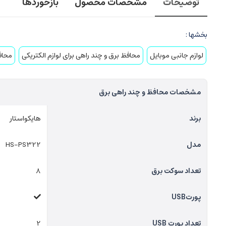
توضیحات
مشخصات محصول
بازخوردها
بخشها :
لوازم جانبی موبایل
محافظ برق و چند راهی برای لوازم الکتریکی
محافظ
مشخصات محافظ و چند راهی برق
برند
هایکواستار
مدل
HS-PS322
تعداد سوکت برق
8
پورت‌USB
تعداد پورت USB
2