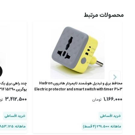
محصولات مرتبط
محافظ برق و تبدیل هوشمند تایمر‌دار هادرون Hadron
Electric protector and smart switch with timer P103
یوگرین CD314 15290
3,412,500
1,166,000
تومان
تو
خرید اقساطی
خرید اقساطی
ماهانه: 291,500 (۴ قسط)
ماهانه: 853,125 (۴ قسط)