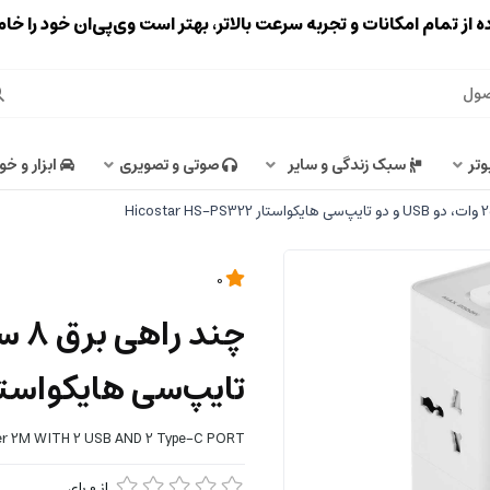
ه از تمام امکانات و تجربه سرعت بالاتر، بهتر است وی‌پی‌ان خود را خ
وتر
سبک زندگی و سایر
صوتی و تصویری
ابزار و خو
0
تایپ‌سی هایکواستار star HS-PS322
pter 2M WITH 2 USB AND 2 Type-C PORT
از
0
رای