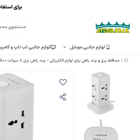
برای استفاد
لوازم جانبی موبایل
لوازم جانبی لب تاپ و کامپی
محافظ برق و چند راهی برای لوازم الکتریکی
چند راهی برق 8 سوکت 2500 وات، دو USB و دو تایپ‌سی هایکواستار Hicostar HS-PS322