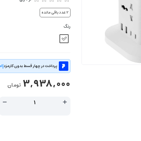
2
عدد باقی مانده
رنگ
|
پرداخت در چهار قسط بدون کارمزد
ام
3,938,000
تومان