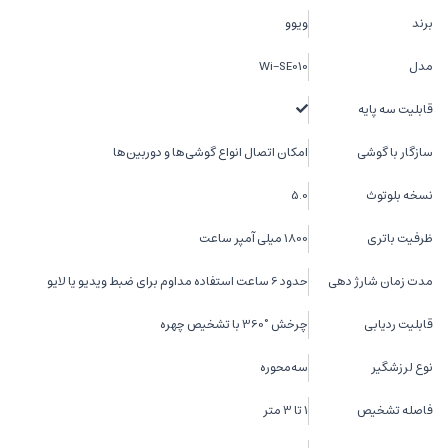
برند
ویوو
مدل
Wi-SE010
قابلیت سه پایه
سازگار با گوشی
امکان اتصال انواع گوشی‌ها و دوربین‌ها
نسخه بلوتوث
5.0
ظرفیت باتری
1800 میلی آمپر ساعت
مدت زمان شارژ دهی
حدود 6 ساعت استفاده مداوم برای ضبط ویدیو یا لایو
قابلیت ردیابی
چرخش °360 با تشخیص چهره
نوع لرزشگیر
سه‌محوره
فاصله تشخیص
1 تا 3 متر