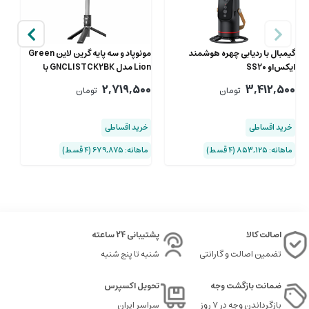
گیمبال با ردیابی چهره هوشمند
مونوپاد و سه پایه گرین لاین Green
ایکس‌او SS20
Lion مدل GNCLISTCK2BK با
مدل S30
ریموت
00
2,719,500
3,412,500
تومان
تومان
خرید اقساطی
خرید اقساطی
خ
ماهانه: 853,125 (۴ قسط)
ماهانه: 679,875 (۴ قسط)
ماها
اصالت کالا
پشتیبانی 24 ساعته
تضمین اصالت و گارانتی
شنبه تا پنج شنبه
ضمانت بازگشت وجه
تحویل اکسپرس
بازگرداندن وجه در ۷ روز
سراسر ایران