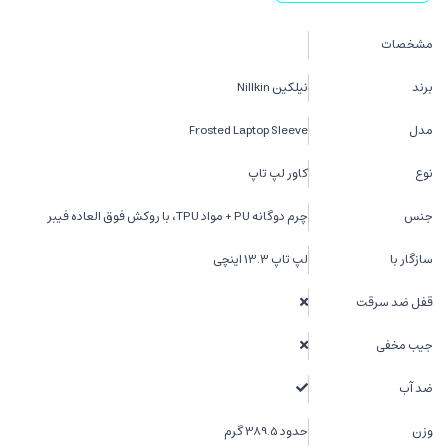
مشخصات
برند
نیلکین Nillkin
مدل
Frosted Laptop Sleeve
نوع
کاور لپ تاپ
جنس
چرم دوگانه PU + مواد TPU، با روکش فوق العاده فیبر
سازگار با
لپ تاپ 13.3 اینچی
قفل ضد سرقت
جیب مخفی
ضد آب
وزن
حدود 389.5 گرم