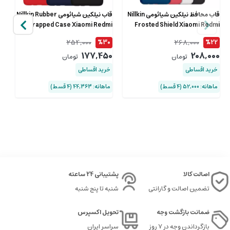
قاب محافظ نیلکین شیائومی Nillkin
قاب نیلکین شیائومی Nillkin Rubber
Wrapped Case Xiaomi Redmi
Frosted Shield Xiaomi Redmi
K30/K30 5G
K30/K30 5G
254,000
268,000
%30
%22
من
177,450
208,000
تومان
تومان
 4
8
خرید اقساطی
خرید اقساطی
00
ماهانه: 52,000 (۴ قسط)
ماهانه: 44,363 (۴ قسط)
خ
ماها
اصالت کالا
پشتیبانی 24 ساعته
تضمین اصالت و گارانتی
شنبه تا پنج شنبه
ضمانت بازگشت وجه
تحویل اکسپرس
بازگرداندن وجه در ۷ روز
سراسر ایران