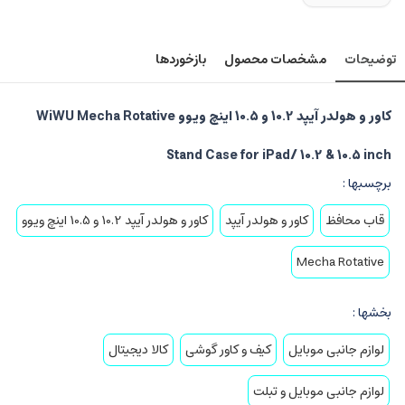
توضیحات
مشخصات محصول
بازخوردها
کاور و هولدر آیپد 10.2 و 10.5 اینچ ویوو WiWU Mecha Rotative
Stand Case for iPad/ 10.2 & 10.5 inch
برچسبها :
قاب محافظ
کاور و هولدر آیپد
کاور و هولدر آیپد 10.2 و 10.5 اینچ ویوو
Mecha Rotative
بخشها :
لوازم جانبی موبایل
کیف و کاور گوشی
کالا دیجیتال
لوازم جانبی موبایل و تبلت