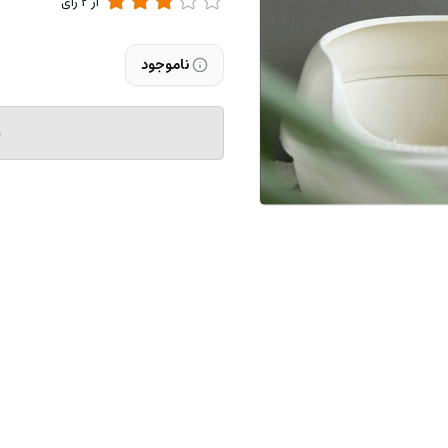
از
2
رای
ناموجود
م