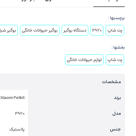
برچسبها :
پت شاپ
P920
دستگاه بوگیر
بوگیر حیوانات خانگی
بوگیر شیا
بخشها :
پت شاپ
لوازم حیوانات خانگی
مشخصات
برند
Xiaomi Petkit
مدل
P920
جنس
پلاستیک