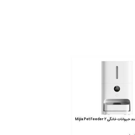
ظرف غذای هوشمند حیوانات خانگی Mijia Pet Feeder 2