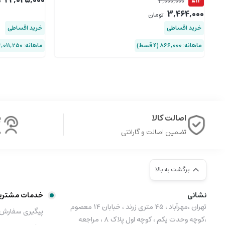
24,045,000
4,000,000
%13
ت
3,464,000
تومان
خرید اقساطی
خرید اقساطی
ماهانه: 866,000 (۴ قسط)
ماهانه: 6,011,250 (۴ قسط)
اصالت کالا
پ
تضمین اصالت و گارانتی
ش
برگشت به بالا
نشانی
خدمات مشتری
تهران ،مهرآباد ، ۴۵ متری زرند ، خبابان ۱۴ معصوم
پیگیری سفارش
،کوچه وحدت یکم ، کوچه اول پلاک ۸ ، مراجعه