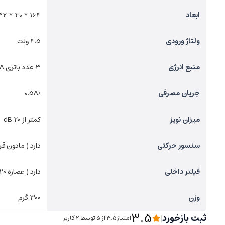
ابعاد
164 * 40 * 32 سانتی متر
ولتاژ ورودی
4.5 ولت
منبع انرژی
3 عدد باتری AAA
جریان مصرفی
<0.5A
میزان نویز
کمتر از 20 dB
سنسور حرکتی
دارد ( مادون قر
فیلتر داخلی
دارد ( عصاره 20 گیاه )
وزن
300 گرم
3.5
ثبت بازخورد
|
امتیاز3.5 از ۵ توسط 2 کاربر