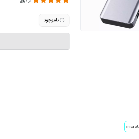
از
1
رای
ناموجود
م
micro