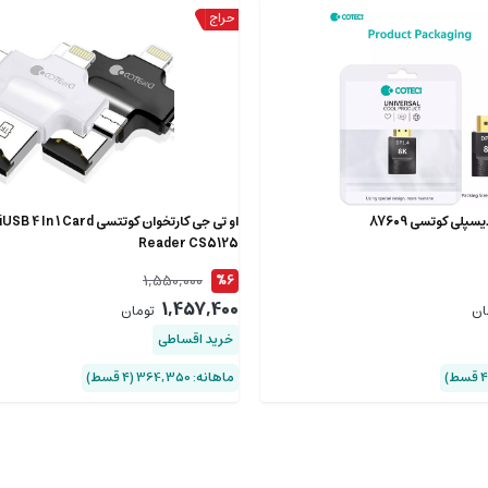
پلی کوتسی 87609
او تی جی کارتخوان کوتتسی 1 Card
Reader CS5125
1,550,000
%6
1,457,400
ان
تومان
خرید اقساطی
ماهانه: 364,350 (۴ قسط)