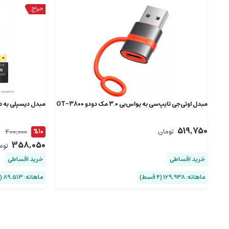
مبدل او‌تی‌جی تایپ‌سی به یو‌اس‌بی 3.0 مک دودو OT-3800
مبدل دیسپلی به دیس
519,750
400,000
تومان
%10
358,050
توم
خرید اقساطی
خرید اقساطی
ماهانه: 129,938 (۴ قسط)
ماهانه: 89,513 (۴ قسط)