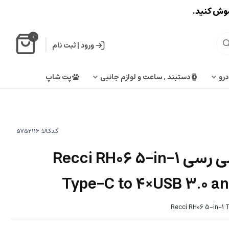
اموش کنید.
0
ورود
|
ثبت نام
درو
دستبند , ساعت و لوازم جانبی
پت شاپ
کدکالا:
هاب 5 در 1 تایپ‌ سی رسی Recci RH06 5-in-1
Type-C to 4×USB 3.0 a
Recci RH06 5-in-1 