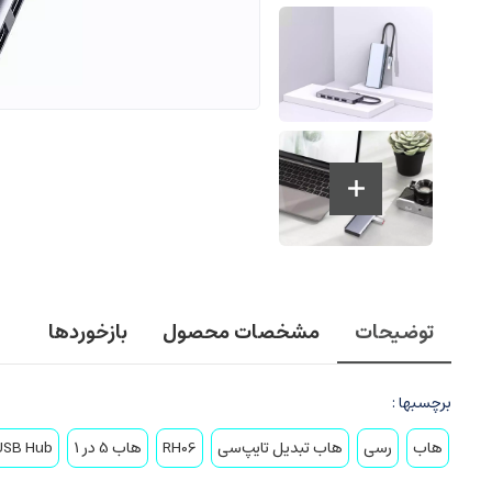
توضیحات
مشخصات محصول
بازخوردها
برچسبها :
هاب
رسی
هاب تبدیل تایپ‌سی
RH06
هاب 5 در 1
USB Hub