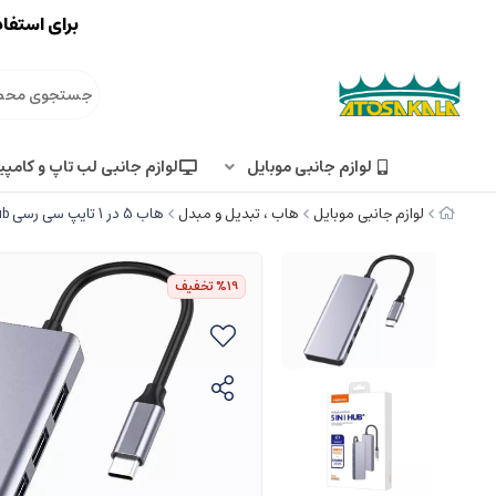
برای استفاد
لوازم جانبی موبایل
لوازم جانبی لب تاپ و کامپی
لوازم جانبی موبایل
هاب ، تبدیل و مبدل
هاب 5 در 1 تایپ‌ سی رسی Recci RH06 5-in-1 Type-C to 4×USB 3.0 and microUSB Hub
%19
تخفیف