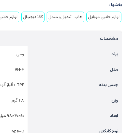
بخشها :
لوازم جانبی موبایل
هاب ، تبدیل و مبدل
کالا دیجیتال
لوازم جان
مشخصات
برند
رسی
مدل
RH06
جنس بدنه
TPE + آلیاژ آلومینیوم
وزن
48 گرم
ابعاد
10×40×98 میلی‌متر
نوع کانکتور
Type-C