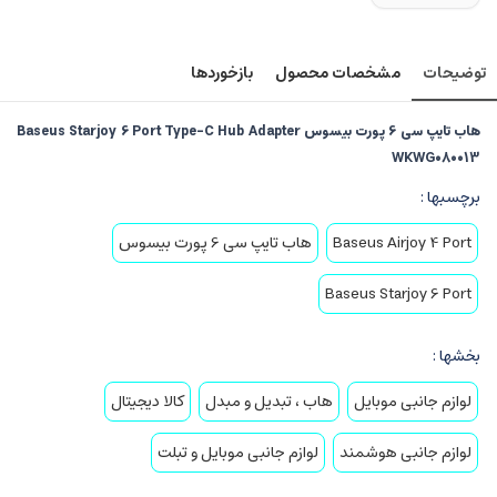
توضیحات
مشخصات محصول
بازخوردها
هاب تایپ سی 6 پورت بیسوس Baseus Starjoy 6 Port Type-C Hub Adapter
WKWG080013
برچسبها :
Baseus Airjoy 4 Port
هاب تایپ سی 6 پورت بیسوس
Baseus Starjoy 6 Port
بخشها :
لوازم جانبی موبایل
هاب ، تبدیل و مبدل
کالا دیجیتال
لوازم جانبی هوشمند
لوازم جانبی موبایل و تبلت