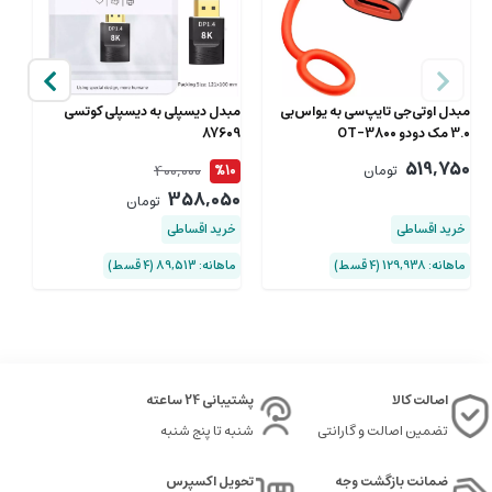
25
مبدل او‌تی‌جی تایپ‌سی به یو‌اس‌بی
مبدل دیسپلی به دیسپلی کوتسی
6
3.0 مک دودو OT-3800
87609
00
519,750
400,000
تومان
%10
خ
358,050
تومان
ماها
خرید اقساطی
خرید اقساطی
ماهانه: 129,938 (۴ قسط)
ماهانه: 89,513 (۴ قسط)
اصالت کالا
پشتیبانی 24 ساعته
تضمین اصالت و گارانتی
شنبه تا پنج شنبه
ضمانت بازگشت وجه
تحویل اکسپرس