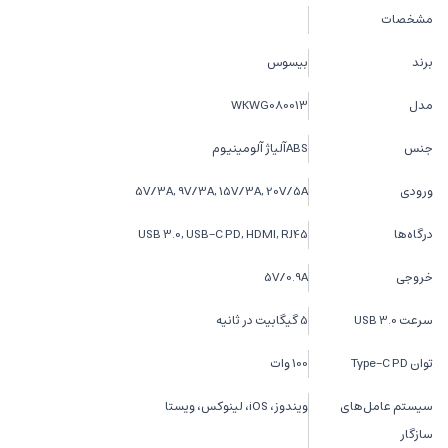
مشخصات
برند
بیسوس
مدل
WKWG080013
جنس
ABSآلیاژ آلومینیوم
ورودی
5V/3A, 9V/3A, 15V/3A, 20V/5A
درگاه‌ها
USB 3.0, USB-C PD, HDMI, RJ45
خروجی
5V/0.9A
سرعت USB 3.0
5 گیگابیت در ثانیه
توان Type-C PD
100 وات
سیستم عامل‌های
ویندوز، iOS، لینوکس، ویستا
سازگار