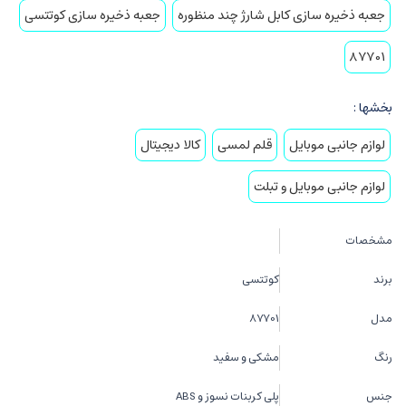
جعبه ذخیره سازی کابل شارژ چند منظوره
جعبه ذخیره سازی کوتتسی
87701
بخشها :
لوازم جانبی موبایل
قلم لمسی
کالا دیجیتال
لوازم جانبی موبایل و تبلت
مشخصات
برند
کوتتسی
مدل
87701
رنگ
مشکی و سفید
جنس
پلی کربنات نسوز و ABS