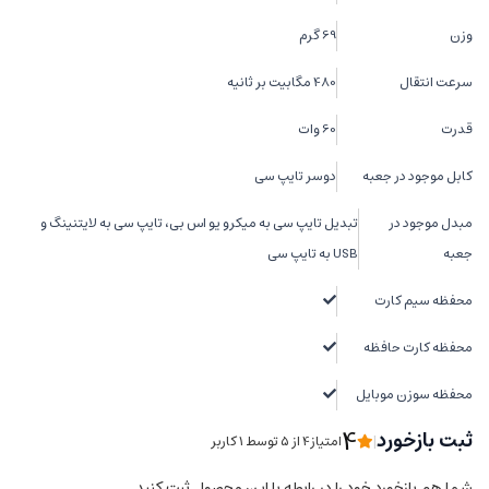
وزن
69 گرم
سرعت انتقال
480 مگابیت بر ثانیه
قدرت
60 وات
کابل موجود در جعبه
دوسر تایپ سی
مبدل موجود در
تبدیل تایپ سی به میکرو یو اس بی، تایپ سی به لایتنینگ و
جعبه
USB به تایپ سی
محفظه سیم کارت
محفظه کارت حافظه
محفظه سوزن موبایل
4
ثبت بازخورد
|
امتیاز4 از ۵ توسط 1 کاربر
شما هم بازخورد خود را در رابطه با این محصول ثبت کنید.