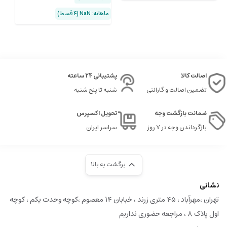
ماهانه: NaN (۴ قسط)
ماهان
اصالت کالا
پشتیبانی 24 ساعته
تضمین اصالت و گارانتی
شنبه تا پنج شنبه
ضمانت بازگشت وجه
تحویل اکسپرس
بازگرداندن وجه در ۷ روز
سراسر ایران
برگشت به بالا
نشانی
تهران ،مهرآباد ، ۴۵ متری زرند ، خبابان ۱۴ معصوم ،کوچه وحدت یکم ، کوچه
اول پلاک ۸ ، مراجعه حضوری نداریم