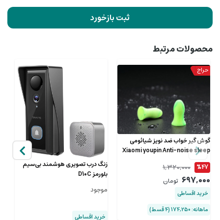
ثبت بازخورد
محصولات مرتبط
گوش گیر خواب ضد نویز شیائومی
Xiaomi youpin Anti-noise sleep
earplugs EARPLUGS ( یک جفت )
زنگ درب تصویری هوشمند بی‌سیم
1,320,000
%47
بلورمز D10C
آب 
697,000
تومان
موجود
9
خرید اقساطی
00
ماهانه: 174,250 (۴ قسط)
خرید اقساطی
خ