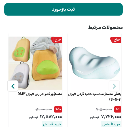
ثبت بازخورد
محصولات مرتبط
بالش ماساژ مناسب ناحیه گردن فیزال
ماساژور کمر حرارتی فیزال DM3
ما
FS-N03
شار
14,000,000
7,500,000
9
%10
%4
00
12,582,000
7,224,000
تومان
تومان
خرید اقساطی
خرید اقساطی
خ