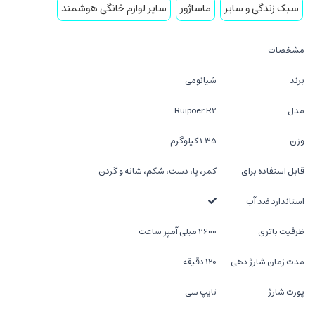
سبک زندگی و سایر
ماساژور
سایر لوازم خانگی هوشمند
مشخصات
برند
شیائومی
مدل
Ruipoer R2
وزن
1.35 کیلوگرم
قابل استفاده برای
کمر، پا، دست، شکم، شانه و گردن
استاندارد ضد آب
ظرفیت باتری
2600 میلی آمپر ساعت
مدت زمان شارژ دهی
120 دقیقه
پورت شارژ
تایپ سی