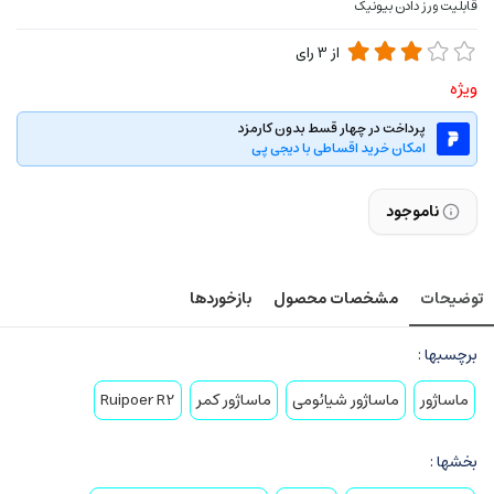
قابلیت ورز دادن بیونیک
از
3
رای
ویژه
پرداخت در چهار قسط بدون کارمزد
امکان خرید اقساطی با دیجی پی
ناموجود
توضیحات
مشخصات محصول
بازخوردها
برچسبها :
ماساژور
ماساژور شیائومی
ماساژور کمر
Ruipoer R2
بخشها :