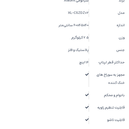
برند
شیائومی Xiaomi
مدل
XL-CSZDZ02
اندازه
60x45x40 سانتی‌متر
وزن
2.5 کیلو‌گرم
جنس
پلاستیک و فلز
حداکثر قطر لپتاپ
16 اینچ
مجهز به سوراخ های
خنک کننده
بادوام و محکم
قابلیت تنظیم زاویه
قابلیت تاشو