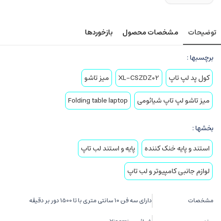
توضیحات
مشخصات محصول
بازخوردها
برچسبها :
کول پد لپ تاپ
XL-CSZDZ02
میز تاشو
میز تاشو لپ تاپ شیائومی
Folding table laptop
بخشها :
استند و پايه خنک کننده
پایه و استند لب تاپ
لوازم جانبی کامپیوتر و لب تاپ
مشخصات
دارای سه فن 10 سانتی متری با تا 1500 دور بر دقیقه