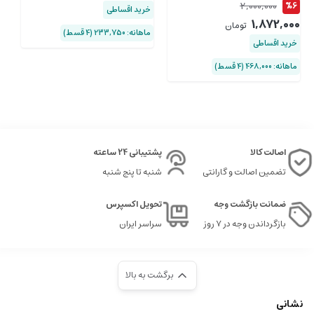
00
2,000,000
%6
خرید اقساطی
1,872,000
تومان
ماهانه: 233,750 (۴ قسط)
خرید اقساطی
خ
ماهانه: 468,000 (۴ قسط)
ماهان
اصالت کالا
پشتیبانی 24 ساعته
تضمین اصالت و گارانتی
شنبه تا پنج شنبه
ضمانت بازگشت وجه
تحویل اکسپرس
بازگرداندن وجه در ۷ روز
سراسر ایران
برگشت به بالا
نشانی