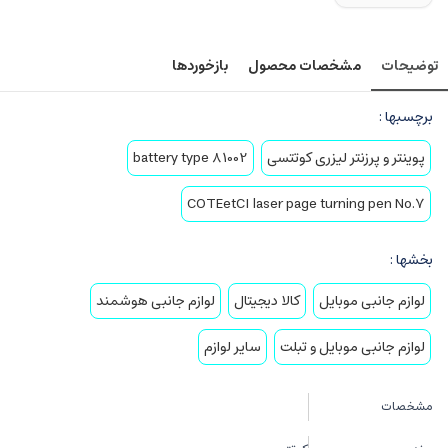
توضیحات
مشخصات محصول
بازخوردها
برچسبها :
پوینتر و پرزنتر لیزری کوتتسی
battery type 81002
COTEetCI laser page turning pen No.7
بخشها :
لوازم جانبی موبایل
کالا دیجیتال
لوازم جانبی هوشمند
لوازم جانبی موبایل و تبلت
سایر لوازم
مشخصات