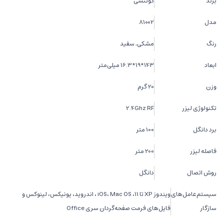
برند
کوتتسی
مدل
81002
رنگ
مشکی, سفید
ابعاد
143*19*16.3 میلی‌متر
وزن
20 گرم
تکنولوژی لیزر
2.4Ghz RF
برد دانگل
100 متر
فاصله لیزر
200 متر
روش اتصال
دانگل
سیستم‌عامل‌های
ویندوز XP تا 11، iOS، Mac OS ، اندروید، یونیکس، لینوکس و
سازگار
فایل‌های فرمت صفحه‌گردان سری Office