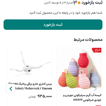
3
ثبت بازخورد
|
امتیاز3 از ۵ توسط 1 کاربر
شما هم بازخورد خود را در رابطه با این محصول ثبت کنید.
ثبت بازخورد
محصولات مرتبط
برس کناری جارو برقی رباتیک Xiaomi
Mi Robot / Roborock / Xiaowa
شیائومی SDBS01RR
کیسه آب گرم سیلیکونی جوردن و
ماس
935,000
تومان
جودی شیائومی HH664