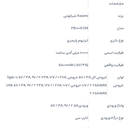
مشخصات
برند
Xiaomi شیائومی
مدل
PB100DZM
نوع باتری
لیتیوم پلیمری
ظرفیت اسمی
10000 میلی آمپر ساعت
ظرفیت واقعی
5500mAh ( 5V/3A)
توان
خروجی کل 5V / 3A خروجی Type-c 5V / 3A, 9V / 2.23A, 12V / 1.67A,
خروجی
10V / 2.25A MAX خروجی USB 5V / 3A, 9V / 2.23A, 12V / 1.67A, 10V /
2.25A MAX
ولتاژ ورودی
ورودی 5V / 3A, 9V / 2.5A
نوع درگاه ورودی
تایپ سی