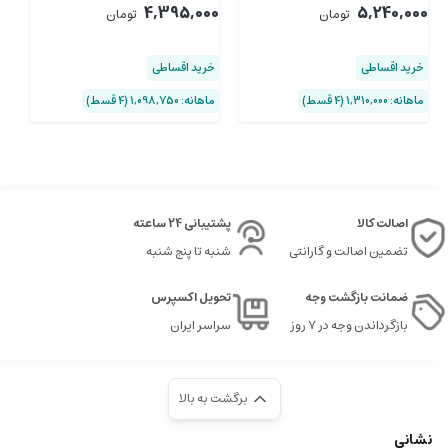
داخلی
L4
00
4,395,000
5,240,000
تومان
تومان
خرید اقساطی
خرید اقساطی
خ
ماهانه: 1,310,000 (۴ قسط)
ماهانه: 1,098,750 (۴ قسط)
ماهان
اصالت کالا
پشتیبانی 24 ساعته
تضمین اصالت و گارانتی
شنبه تا پنج شنبه
ضمانت بازگشت وجه
تحویل اکسپرس
بازگرداندن وجه در ۷ روز
سراسر ایران
برگشت به بالا
نشانی