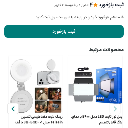
4
ثبت بازخورد
|
امتیاز4 از ۵ توسط 2 کاربر
شما هم بازخورد خود را در رابطه با این محصول ثبت کنید.
ثبت بازخورد
محصولات مرتبط
پنل نور ثابت LED مدل E900 با دمای
رینگ لایت مغناطیسی تلسین
رنگ قابل تنظیم
Telesin مدل S5-BGD-01 با آینه