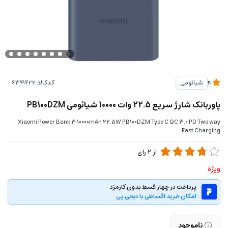
کدکالا:
شیائومی
4
پاوربانک شارژ سریع 22.5 وات 10000 شیائومی PB100DZM
Xiaomi Power Bank 3 10000mAh 22.5W PB100DZM Type C QC 3.0 PD Two way
Fast Charging
از
2
رای
ویژه
پرداخت در چهار قسط بدون کارمزد
امکان خرید اقساطی با دیجی پی
ناموجود