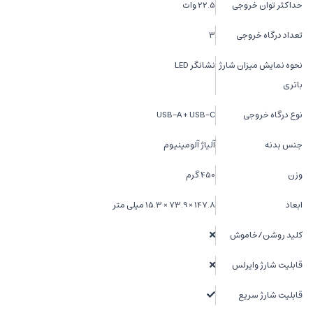
حداکثر توان خروجی
22.5 وات
تعداد درگاه خروجی
3
نحوه نمایش میزان شارژ
نشانگر LED
باتری
نوع درگاه خروجی
USB-A + USB-C
جنس بدنه
آلیاژ آلومینیوم
وزن
450 گرم
ابعاد
147.8 × 73.9 × 15.3 میلی متر
کلید روشن/خاموش
قابلیت شارژ وایرلس
قابلیت شارژ سریع