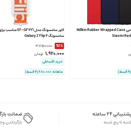
قاب نیلکین شیائومی Nillkin Rubber Wrapped Case
کاور سامسونگ مدل GF721
Xiaomi Re
سامسونگ Galaxy Z Flip 4
2,650,000
%28
1,920,000
ن
تومان
خرید اقساطی
ماهانه: 480,000 (۴ قسط)
شتیبانی 24 ساعته
ضمانت باز
نبه تا پنج شنبه
بازگرداندن وجه در 