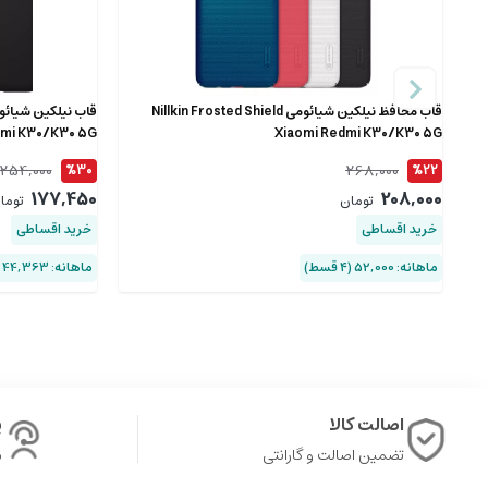
قاب محافظ نیلکین شیائومی Nillkin Frosted Shield
dmi K30/K30 5G
Xiaomi Redmi K30/K30 5G
254,000
268,000
%30
%22
177,450
208,000
تومان
توما
خرید اقساطی
خرید اقساطی
ماهانه: 52,000 (۴ قسط)
ماهانه: 44,363 (۴ قسط)
اصالت کالا
پ
تضمین اصالت و گارانتی
ش