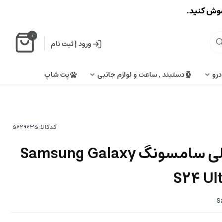
اموش کنید.
0
ورود
|
ثبت نام
درو
دستبند , ساعت و لوازم جانبی
پت شاپ
کدکالا:
قاب سیلیکونی اصلی سامسونگ Samsung Galaxy
S24 Ult
S