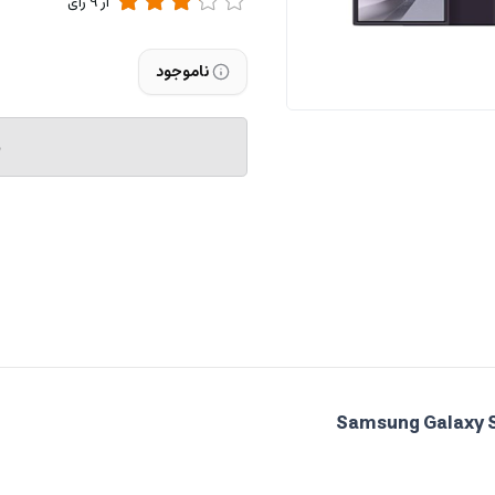
از
9
رای
ناموجود
م