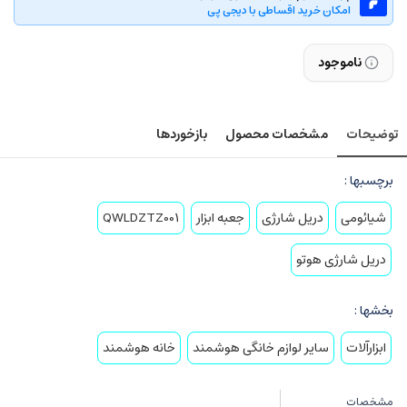
امکان خرید اقساطی با دیجی پی
ناموجود
توضیحات
مشخصات محصول
بازخوردها
برچسبها :
شیائومی
دریل شارژی
جعبه ابزار
QWLDZTZ001
دریل شارژی هوتو
بخشها :
ابزارآلات
سایر لوازم خانگی هوشمند
خانه هوشمند
مشخصات