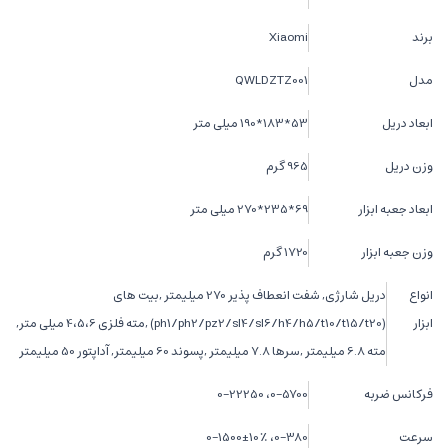
برند
Xiaomi
مدل
QWLDZTZ001
ابعاد دریل
53*183*190 میلی متر
وزن دریل
965 گرم
ابعاد جعبه ابزار
69*235*270 میلی متر
وزن جعبه ابزار
1720 گرم
انواع
دریل شارژی, شفت انعطاف پذیر 270 میلیمتر ,بیت های
ابزار
(ph1/ph2/pz2/sl4/sl6/h4/h5/t10/t15/t20) ,مته فلزی 4،5،6 میلی متر,
مته 6.8 میلیمتر ,سرها 7.8 میلیمتر ,پسوند 60 میلیمتر, آداپتور 50 میلیمتر
فرکانس ضربه
0-5700، 0-22250
سرعت
0-380، 0-1500±10٪