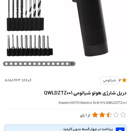
کدکالا:
شیائومی
3
دریل شارژی هوتو شیائومی QWLDZTZ001
Xiaomi HOTO Electric Drill 12V QWLDZTZ001
از
1
رای
پرداخت در چهار قسط بدون کارمزد