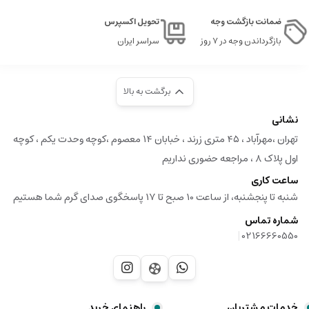
ضمانت بازگشت وجه
تحویل اکسپرس
بازگرداندن وجه در ۷ روز
سراسر ایران
برگشت به بالا
نشانی
تهران ،مهرآباد ، ۴۵ متری زرند ، خبابان ۱۴ معصوم ،کوچه وحدت یکم ، کوچه
اول پلاک ۸ ، مراجعه حضوری نداریم
ساعت کاری
شنبه تا پنجشنبه، از ساعت 10 صبح تا 17 پاسخگوی صدای گرم شما هستیم
شماره تماس
|
02166660550
خدمات مشتریان
راهنمای خرید