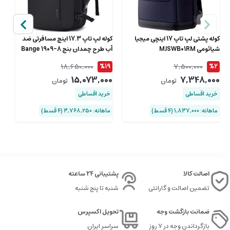
کوله پشتی لپ تاپ 17 اینچی میجیا
کوله لپ تاپ 17.3 اینچ مسافرتی ضد
کو
شیائومی MJSWB01RM
آب طرح چمدان بنج Bange 1909-8
10
18,650,000
7,500,000
2
%19
%2
00
15,073,000
7,348,000
تومان
تومان
خرید اقساطی
خرید اقساطی
خ
ماهانه: 1,837,000 (۴ قسط)
ماهانه: 3,768,250 (۴ قسط)
ماها
اصالت کالا
پشتیبانی 24 ساعته
تضمین اصالت و گارانتی
شنبه تا پنج شنبه
ضمانت بازگشت وجه
تحویل اکسپرس
بازگرداندن وجه در ۷ روز
سراسر ایران