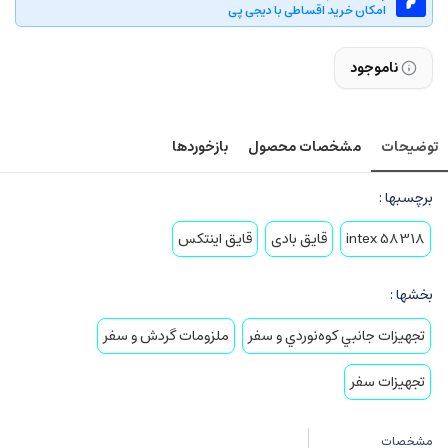
امکان خرید اقساطی با دیجی پی
ناموجود
توضیحات
مشخصات محصول
بازخوردها
برچسبها :
intex 58318
قایق بادی
قایق اینتکس
بخشها :
تجهيزات جانبي کوه‌نوردي و سفر
ملزومات گردش و سفر
تجهیزات سفر
مشخصات