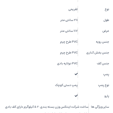
نوع
تفریحی
طول
211 سانتی متر
عرض
117 سانتی متر
جنس رویه
PVC طرح چرم
جنس بخش کناری
PVC طرح چرم
جنس کف
PVC دولایه بادی
پمپ
نوع پمپ
پمپ دستی کوچک
پارو
سایر ویژگی ها
ساخت شرکت اینتکس وزن بسته بندی: 5.2 کیلوگرم دارای کف بادی