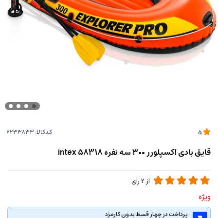
کدکالا:
5
قایق بادی اکسپلورر ۳۰۰ سه نفره intex 58318
از
2
رای
ویژه
پرداخت در چهار قسط بدون کارمزد