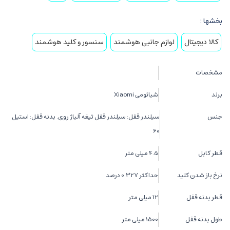
بخشها :
کالا دیجیتال
لوازم جانبی هوشمند
سنسور و کلید هوشمند
مشخصات
برند
شیائومی Xiaomi
جنس
سیلندر قفل: سیلندر قفل تیغه آلیاژ روی. بدنه قفل: استیل
60
قطر کابل
4.5 میلی متر
نرخ باز شدن کلید
حداکثر 0.327 درصد
قطر بدنه قفل
12 میلی متر
طول بدنه قفل
1500 میلی متر