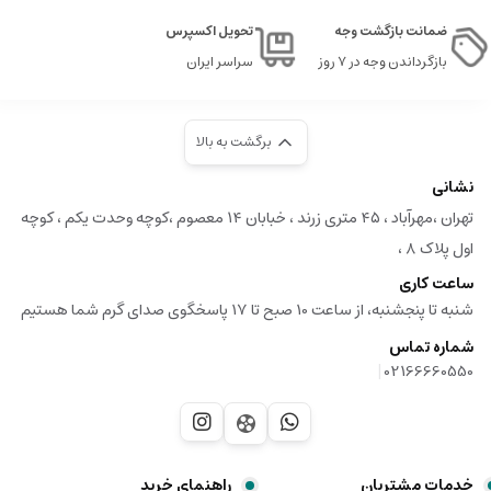
ضمانت بازگشت وجه
تحویل اکسپرس
بازگرداندن وجه در ۷ روز
سراسر ایران
برگشت به بالا
نشانی
تهران ،مهرآباد ، ۴۵ متری زرند ، خبابان ۱۴ معصوم ،کوچه وحدت یکم ، کوچه
اول پلاک ۸ ،
ساعت کاری
شنبه تا پنجشنبه، از ساعت 10 صبح تا 17 پاسخگوی صدای گرم شما هستیم
شماره تماس
|
02166660550
خدمات مشتریان
راهنمای خرید