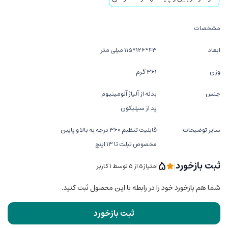
مشخصات
ابعاد
43*126*115 میلی متر
وزن
361 گرم
جنس
بدنه از آلیاژ آلومینیوم
پد از سیلیکون
سایر توضیحات
قابلیت تنظیم 360 درجه به بالا و پایین
مخصوص تبلت تا 13 اینچ
5
ثبت بازخورد
|
امتیاز5 از ۵ توسط 1 کاربر
شما هم بازخورد خود را در رابطه با این محصول ثبت کنید.
ثبت بازخورد