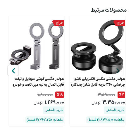
محصولات مرتبط
هولدر مکشی مگنتی الکتریکی تاشو
هولدر مگنتی گوشی موبایل و تبلت
هو
چرخشی 360 درجه قابل شارژ چندکاره
قابل اتصال به لبه میز، تخت و خودرو
موت
بونروی X94
تاشو E01
1,800,000
3,590,000
3
%18
%7
00
1,469,000
3,350,000
تومان
تومان
خرید اقساطی
خرید اقساطی
خ
ماهانه: 837,500 (۴ قسط)
ماهانه: 367,250 (۴ قسط)
ماها