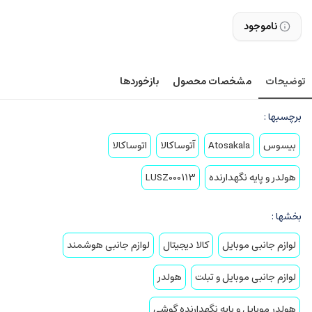
ناموجود
توضیحات
مشخصات محصول
بازخوردها
برچسبها :
بیسوس
Atosakala
آتوساکالا
اتوساکالا
هولدر و پایه نگهدارنده
LUSZ000113
بخشها :
لوازم جانبی موبایل
کالا دیجیتال
لوازم جانبی هوشمند
لوازم جانبی موبایل و تبلت
هولدر
هولدر موبایل و پایه نگهدارنده گوشی