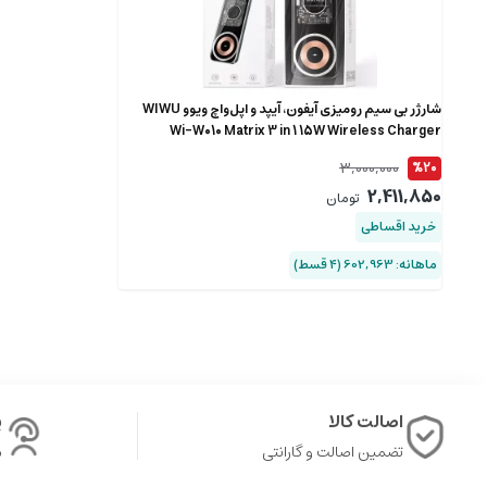
شارژر بی سیم رومیزی آیفون، آیپد و اپل‌واچ ویوو WIWU
Wi-W010 Matrix 3 in 1 15W Wireless Charger
3,000,000
%20
2,411,850
تومان
خرید اقساطی
ماهانه: 602,963 (۴ قسط)
اصالت کالا
پ
تضمین اصالت و گارانتی
ش