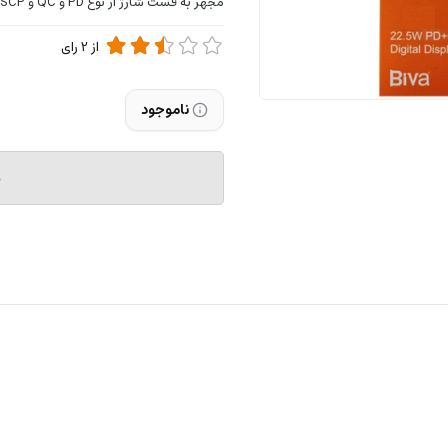
مجهز به فست شارژ از نوع PD و QC و SCP و VOOC
از
2
رای
ناموجود
م