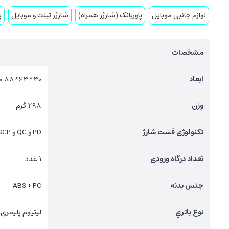
لوازم جانبی موبایل
پاوربانک (شارژر همراه)
شارژر تبلت و موبایل
پ
مشخصات
ابعاد
30*63*88 میلی متر
وزن
298 گرم
تکنولوژی فست شارژ
PD و QC و SCP و VOOC
تعداد درگاه ورودی
1 عدد
جنس بدنه
ABS + PC
نوع باتري
لیتیوم پلیمری