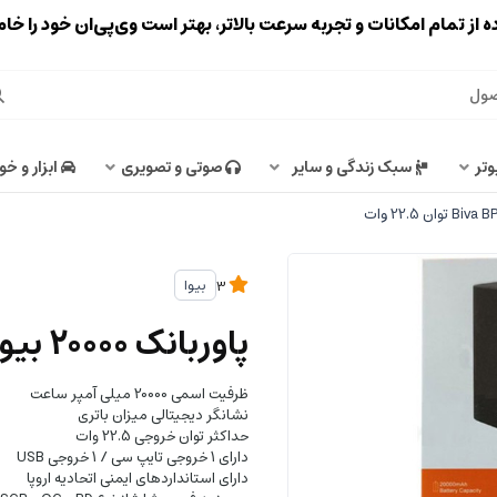
ه از تمام امکانات و تجربه سرعت بالاتر، بهتر است وی‌پی‌ان خود را خ
وتر
سبک زندگی و سایر
صوتی و تصویری
ابزار و خو
بیوا
3
پاوربانک 20000 بیوا Biva BP-014 توان 22.5 وات
ظرفیت اسمی 20000 میلی آمپر ساعت
نشانگر دیجیتالی میزان باتری
حداکثر توان خروجی 22.5 وات
دارای 1 خروجی تایپ سی / 1 خروجی USB
دارای استانداردهای ایمنی اتحادیه اروپا