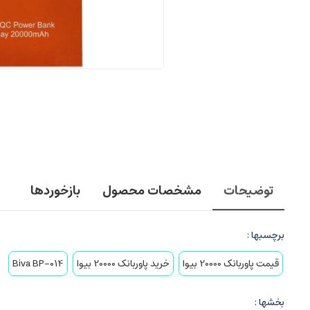
توضیحات
مشخصات محصول
بازخوردها
برچسبها :
قیمت پاوربانک 20000 بیوا
خرید پاوربانک 20000 بیوا
Biva BP-014
بخشها :