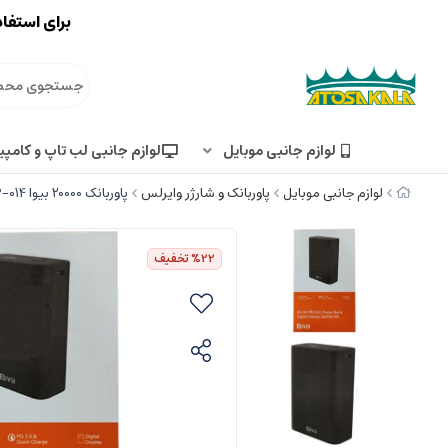
برای استفاد
لوازم جانبی موبایل
لوازم جانبی لب تاپ و کامپی
لوازم جانبی موبایل
پاوربانک و شارژر وایرلس
پاوربانک 20000 بیوا Biva BP-014 توان 22.5 وات
%22
تخفیف