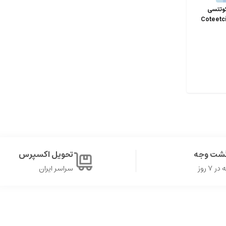
 میلی متری کوتتسی
Coteetci
گشت وجه
تحویل اکسپرس
۷ روز
سراسر ایران