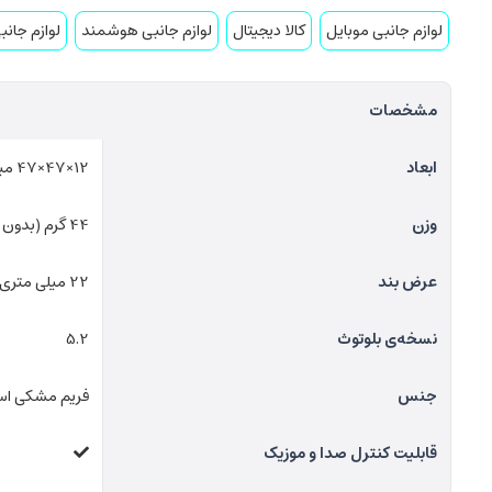
لوازم جانبی موبایل
کالا دیجیتال
لوازم جانبی هوشمند
لوازم جانب
مشخصات
ابعاد
12×47×47 میلی متر
وزن
44 گرم (بدون بند)
عرض بند
22 میلی متری
نسخه‌ی بلوتوث
5.2
جنس
فریم مشکی است
قابلیت کنترل صدا و موزیک