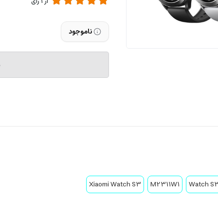
از
1
رای
ناموجود
م
Xiaomi Watch S3
M2311W1
Watch S