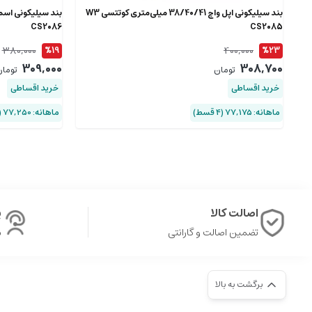
بند سیلیکونی اپل واچ 38/40/41 میلی‌متری کوتتسی W3
CS2086
CS2085
380,000
400,000
%19
%23
309,000
308,700
تومان
توما
خرید اقساطی
خرید اقساطی
ماهانه: 77,175 (۴ قسط)
ماهانه: 77,250 (۴ قسط)
اصالت کالا
پ
تضمین اصالت و گارانتی
ش
برگشت به بالا