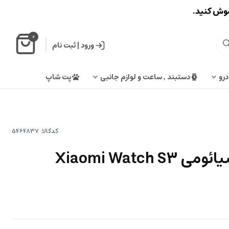
اموش کنید.
0
ورود
|
ثبت نام
درو
دستبند , ساعت و لوازم جانبی
پت شاپ
کدکالا:
ساعت هوشمند شیائومی Xiaomi Watch S3