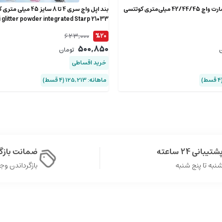
بند سیلیکونی اسمارت واچ 42/44/45 میلی‌متری کوتتسی
بند اپل واچ سری 4 تا 8 سایز 45
 glitter powder integrated Starp 21033
623,000
%20
500,850
ن
تومان
خرید اقساطی
ماهانه: 125,213 (۴ قسط)
شتیبانی 24 ساعته
ضمانت باز
نبه تا پنج شنبه
بازگرداندن وجه در 