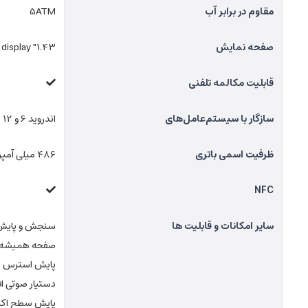
مقاوم در برابر آب
5ATM
صفحه نمایش
1.43" AMOLED display
قابلیت مکالمه تلفنی
سازگار با سیستم‌عامل‌های
اندروید 6 و iOS 12 به بالا
ظرفیت اسمی باتری
486 میلی آمپر ساعت
NFC
سایر امکانات و قابلیت ها
سنجش و پایش بیش از 50
صفحه همیشه
پایش استرس
دستیار صوتی ا
پایش سطح اک