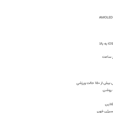
1 حالت ورزشی
 روشن
فلاین
سیژن خون