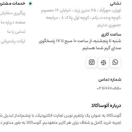
نشانی
خدمات مشتری
تهران ،مهرآباد ، ۴۵ متری زرند ، خبابان ۱۴ معصوم
پیگیری سفارش
،کوچه وحدت یکم ، کوچه اول پلاک ۸ ، مراجعه
صفحه درباره ما
حضوری نداریم
تماس با ما
ساعت کاری
شنبه تا پنجشنبه، از ساعت 10 صبح تا 17 پاسخگوی
تیکت پشتیبانی
صدای گرم شما هستیم
شماره تماس
02166660550
درباره آتوساکالا
آتوساکالا به عنوان یک پلتفرم نوین تجارت الکترونیک، با چشم‌انداز تبدیل 
تجربه خرید کامل و شفاف برای هر کاربر متعهدیم. آتوساکالا به طور مداوم در