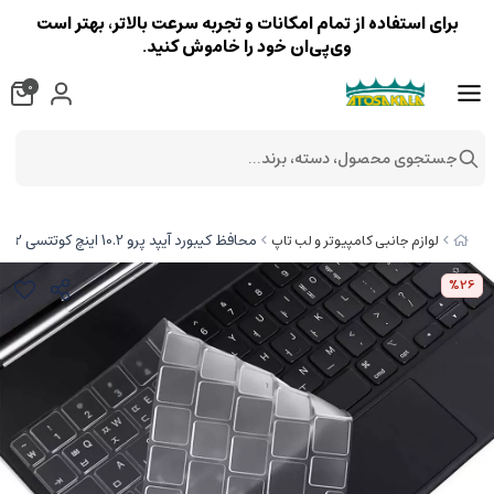
برای استفاده از تمام امکانات و تجربه سرعت بالاتر، بهتر است
وی‌پی‌ان خود را خاموش کنید.
0
جستجوی محصول، دسته، برند...
محافظ کیبورد آیپد پرو 10.2 اینچ کوتتسی Coteetci Keyboard skin TPU ultra slim iPad Pro 10.2'' MB1072
لوازم جانبی کامپیوتر و لب تاپ
%26