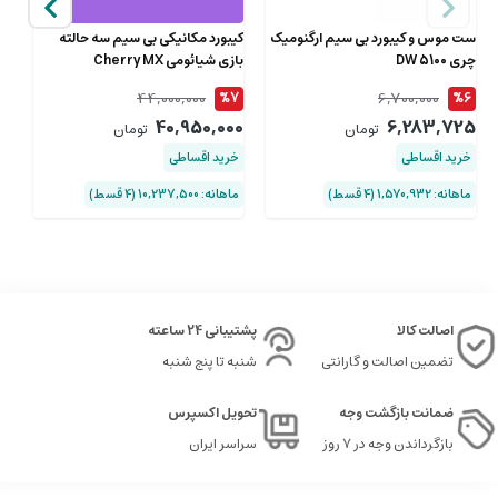
ست موس و کیبورد بی سیم ارگنومیک
کیبورد مکانیکی بی سیم سه حالته
چری DW 5100
بازی شیائومی Cherry MX
اوریکو 
8.2Cherry
00
44,000,000
6,700,000
%7
%6
40,950,000
6,283,725
تومان
تومان
خرید اقساطی
خرید اقساطی
خ
ماهانه: 1,570,932 (۴ قسط)
ماهانه: 10,237,500 (۴ قسط)
ماهان
اصالت کالا
پشتیبانی 24 ساعته
تضمین اصالت و گارانتی
شنبه تا پنج شنبه
ضمانت بازگشت وجه
تحویل اکسپرس
بازگرداندن وجه در ۷ روز
سراسر ایران