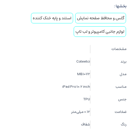
بخشها :
گلس و محافظ صفحه نمایش
استند و پايه خنک کننده
لوازم جانبی کامپیوتر و لب تاپ
مشخصات
برند
Coteetci
مدل
MB1072
مناسب
iPad Pro 10.2 inch
جنس
TPU
ضخامت
0.12 میلی‌متر
رنگ
شفاف