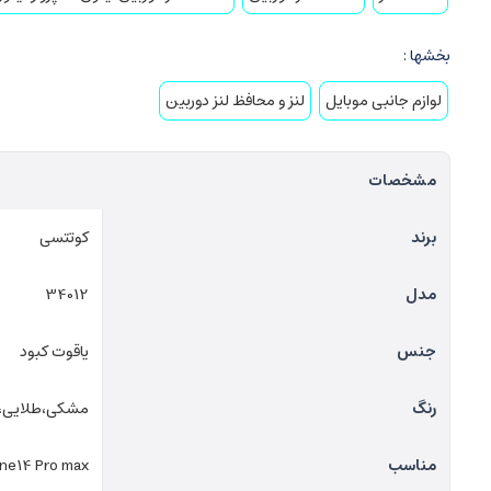
بخشها :
لوازم جانبی موبایل
لنز و محافظ لنز دوربین
مشخصات
برند
کوتتسی
مدل
34012
جنس
یاقوت کبود
رنگ
مشکی،طلایی، 
مناسب
one14 Pro max