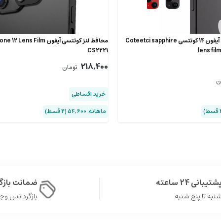
محافظ لنز دوربین آیفون 14 کوتتسی Coteetci sapphire
محافظ لنز کوتتسی آیفون s Film
CS2221
lens fil
218,400
تومان
ن
خرید اقساطی
ماهانه: 54,600 (۴ قسط)
شتیبانی 24 ساعته
ضمانت باز
نبه تا پنج شنبه
بازگرداندن وجه در 