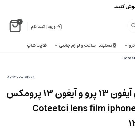
اموش کنید.
0
ورود
|
ثبت نام
درو
دستبند , ساعت و لوازم جانبی
پت شاپ
کدکالا:
محافظ لنز دوربین آیفون 13 پرو و آیفون 13 پرومکس
Coteetci lens film iphone 13/
1