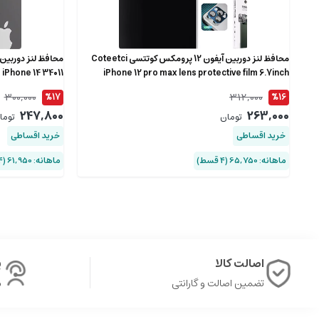
محافظ لنز دوربین آیفون 12 پرومکس کوتتسی Coteetci
m iPhone 14 34011
iPhone 12 pro max lens protective film 6.7inch
CS2223
300,000
312,000
%17
%16
247,800
263,000
تومان
توما
خرید اقساطی
خرید اقساطی
ماهانه: 65,750 (۴ قسط)
ماهانه: 61,950 (۴ قسط)
اصالت کالا
پ
تضمین اصالت و گارانتی
ش