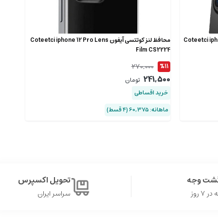
Coteetci iphone 12 Len
محافظ لنز کوتتسی آیفون Coteetci iphone 12 Pro Lens
Film CS2224
270,000
%11
241,500
تومان
خرید اقساطی
ماهانه: 60,375 (۴ قسط)
گشت وجه
تحویل اکسپرس
۷ روز
سراسر ایران