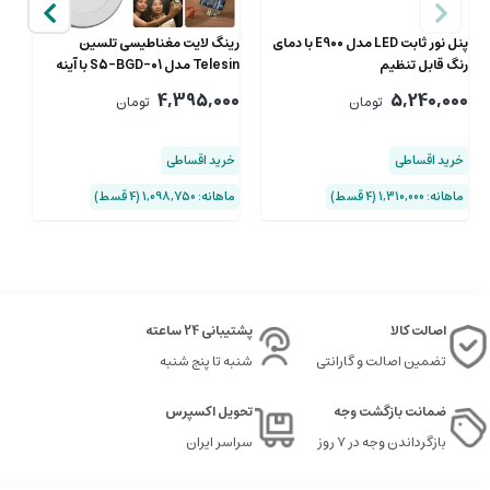
پنل نور ثابت LED مدل E900 با دمای
رینگ لایت مغناطیسی تلسین
رنگ قابل تنظیم
Telesin مدل S5-BGD-01 با آینه
داخلی
L4
00
4,395,000
5,240,000
تومان
تومان
خرید اقساطی
خرید اقساطی
خ
ماهانه: 1,310,000 (۴ قسط)
ماهانه: 1,098,750 (۴ قسط)
ماهان
اصالت کالا
پشتیبانی 24 ساعته
تضمین اصالت و گارانتی
شنبه تا پنج شنبه
ضمانت بازگشت وجه
تحویل اکسپرس
بازگرداندن وجه در ۷ روز
سراسر ایران