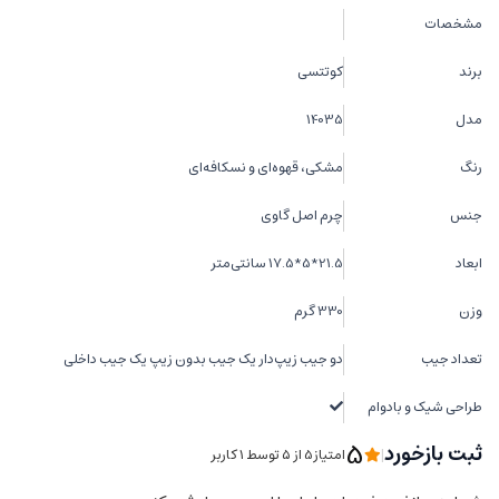
مشخصات
برند
کوتتسی
مدل
14035
رنگ
مشکی، قهوه‌ای و نسکافه‌ای
جنس
چرم اصل گاوی
ابعاد
21.5*5*17.5 سانتی‌متر
وزن
330 گرم
تعداد جیب
دو جیب زیپ‌دار یک جیب بدون زیپ یک جیب داخلی
طراحی شیک و بادوام
5
ثبت بازخورد
|
امتیاز5 از ۵ توسط 1 کاربر