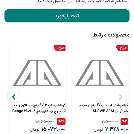
شما هم بازخورد خود را در رابطه با این محصول ثبت کنید.
ثبت بازخورد
محصولات مرتبط
کوله پشتی لپ تاپ 17 اینچی میجیا
کوله لپ تاپ 17.3 اینچ مسافرتی ضد
کو
شیائومی MJSWB01RM
آب طرح چمدان بنج Bange 1909-8
10
18,650,000
7,500,000
2
%19
%2
00
15,073,000
7,348,000
تومان
تومان