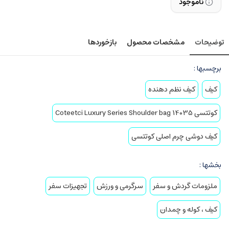
ناموجود
توضیحات
مشخصات محصول
بازخوردها
برچسبها :
کیف
کیف نظم دهنده
کوتتسی Coteetci Luxury Series Shoulder bag 14035
کیف دوشی چرم اصلی کوتتسی
بخشها :
ملزومات گردش و سفر
سرگرمی و ورزش
تجهیزات سفر
کیف ، کوله و چمدان