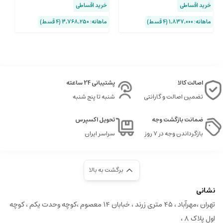
خرید اقساطی
خرید اقساطی
خ
ماهانه: 1,837,000 (۴ قسط)
ماهانه: 3,768,250 (۴ قسط)
ماها
اصالت کالا
پشتیبانی 24 ساعته
تضمین اصالت و گارانتی
شنبه تا پنج شنبه
ضمانت بازگشت وجه
تحویل اکسپرس
بازگرداندن وجه در ۷ روز
سراسر ایران
برگشت به بالا
نشانی
تهران ،مهرآباد ، ۴۵ متری زرند ، خبابان ۱۴ معصوم ،کوچه وحدت یکم ، کوچه
اول پلاک ۸ ،